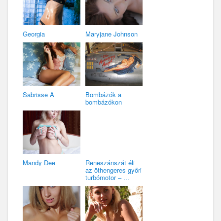
Georgia
Maryjane Johnson
Sabrisse A
Bombázók a
bombázókon
Mandy Dee
Reneszánszát éli
az öthengeres győri
turbómotor – ...