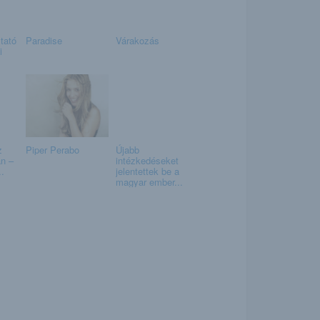
tató
Paradise
Várakozás
i
z
Piper Perabo
Újabb
an –
intézkedéseket
..
jelentettek be a
magyar ember...