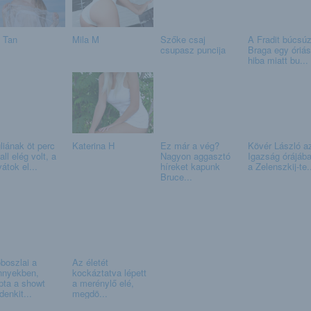
e Tan
Mila M
Szőke csaj
A Fradit búcsúz
csupasz puncija
Braga egy óriás
hiba miatt bu...
liának öt perc
Katerina H
Ez már a vég?
Kövér László a
all elég volt, a
Nagyon aggasztó
Igazság órájáb
átok el...
híreket kapunk
a Zelenszkij-te.
Bruce...
boszlai a
Az életét
nyekben,
kockáztatva lépett
opta a showt
a merénylő elé,
denkit...
megdö...