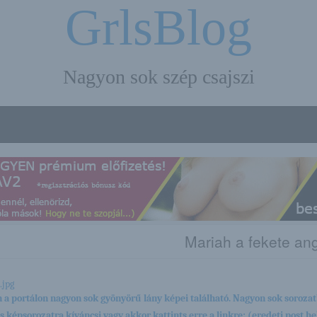
GrlsBlog
Nagyon sok szép csajszi
Mariah a fekete an
 a portálon nagyon sok gyönyörű lány képei található. Nagyon sok sorozat
es képsorozatra kíváncsi vagy akkor kattints erre a linkre: (eredeti post hel