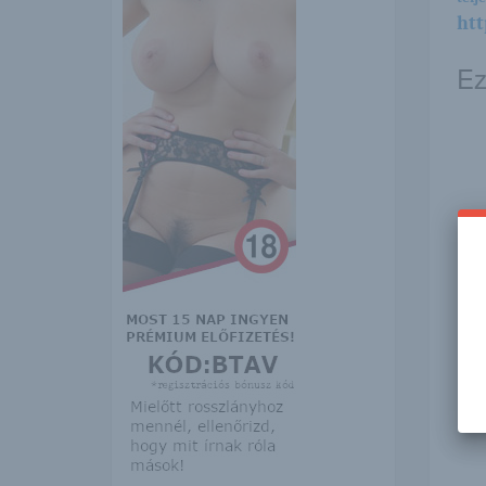
htt
Ez
Vál
idő
hét
szél
Tyr