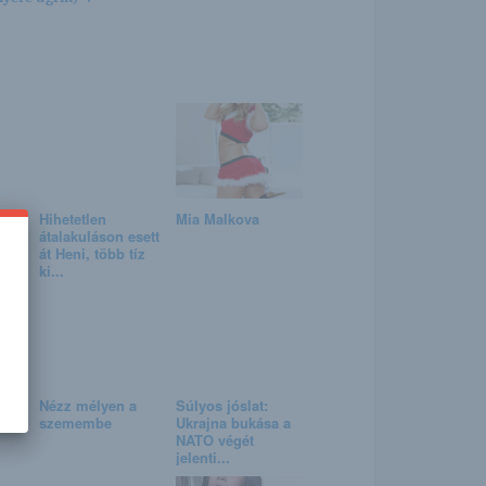
Hihetetlen
Mia Malkova
átalakuláson esett
át Heni, több tíz
ki...
Nézz mélyen a
Súlyos jóslat:
a
szemembe
Ukrajna bukása a
NATO végét
jelenti...