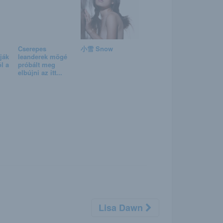
Cserepes
小雪 Snow
ják
leanderek mögé
l a
próbált meg
elbújni az itt...
Lisa Dawn