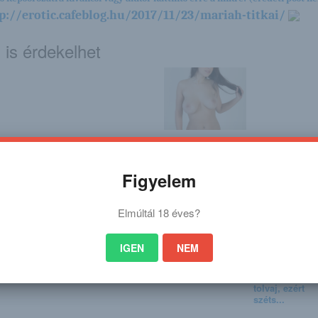
p://erotic.cafeblog.hu/2017/11/23/mariah-titkai/
 is érdekelhet
tozékony
Meteorológus
Evita Lima
Óriási lángok
járás érkezik a
Péter szerint a
csaptak fel
végén erős
repteret egy kis
Esztergomban
Figyelem
l...
zápo...
Elmúltál 18 éves?
IGEN
NEM
a Moore
Christina
Monica Miller
Összetörte az
ellopott autót 
tolvaj, ezért
széts...