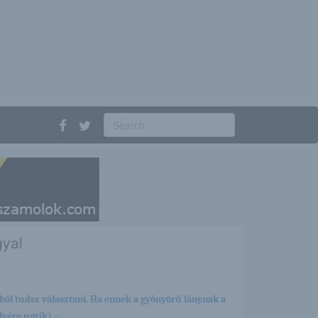
gyal
ból tudsz választani. Ha ennek a gyönyörű lánynak a
yére ugrik) -:-