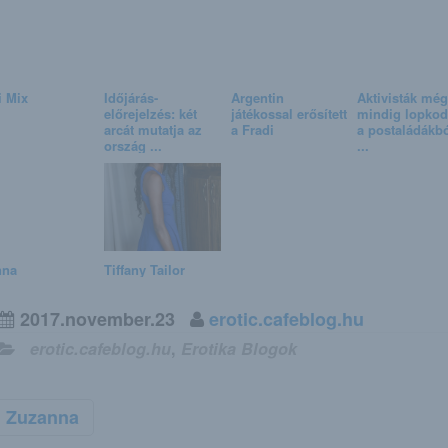
i Mix
Időjárás-
Argentin
Aktivisták még
előrejelzés: két
játékossal erősített
mindig lopkod
arcát mutatja az
a Fradi
a postaládákbó
ország ...
...
nna
Tiffany Tailor
2017.november.23
erotic.cafeblog.hu
erotic.cafeblog.hu
,
Erotika Blogok
Zuzanna