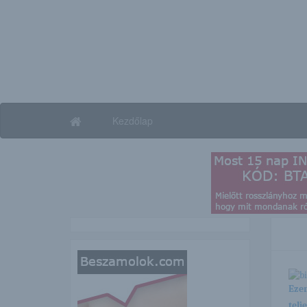
Kezdőlap
Ezen
telj