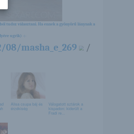
ból tudsz választani. Ha ennek a gyönyörű lánynak a
yére ugrik) -:-
12/08/masha_e_269
/
ad
Alisa csupa báj és
Válogatott sztárok a
ah
érzékiség
kispadon: kiderült a
Fradi re...