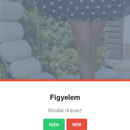
Figyelem
Elmúltál 18 éves?
IGEN
NEM