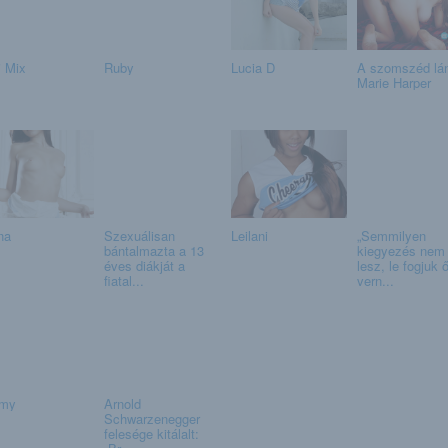
i Mix
Ruby
Lucia D
A szomszéd lá
Marie Harper
na
Szexuálisan
Leilani
„Semmilyen
bántalmazta a 13
kiegyezés nem
éves diákját a
lesz, le fogjuk 
fiatal...
vern...
my
Arnold
Schwarzenegger
felesége kitálalt: