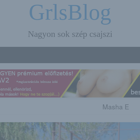
GrlsBlog
Nagyon sok szép csajszi
Masha E