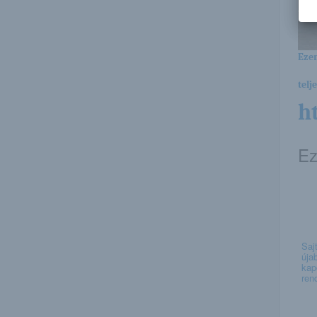
Ezen
telj
h
Ez
Saj
úja
kap
rend