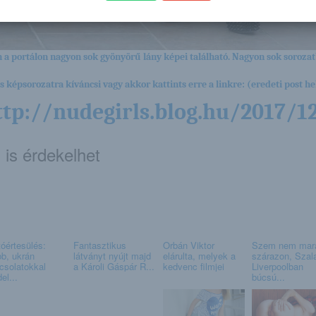
 a portálon nagyon sok gyönyörű lány képei található. Nagyon sok sorozat
es képsorozatra kíváncsi vagy akkor kattints erre a linkre: (eredeti post hel
ttp://nudegirls.blog.hu/2017/
 is érdekelhet
tóértesülés:
Fantasztikus
Orbán Viktor
Szem nem mar
bb, ukrán
látványt nyújt majd
elárulta, melyek a
szárazon, Szal
csolatokkal
a Károli Gáspár R...
kedvenc filmjei
Liverpoolban
el...
búcsú...