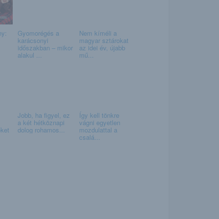
ny:
Gyomorégés a
Nem kíméli a
karácsonyi
magyar sztárokat
időszakban – mikor
az idei év, újabb
alakul ...
mű...
Jobb, ha figyel, ez
Így kell tönkre
a két hétköznapi
vágni egyetlen
őket
dolog rohamos...
mozdulattal a
csalá...