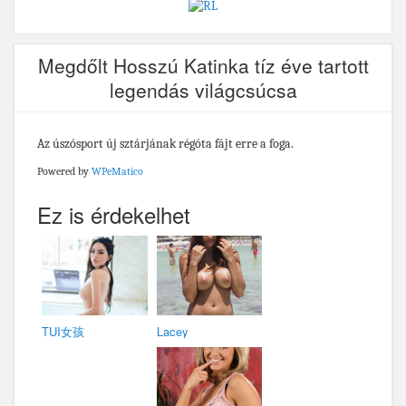
Megdőlt Hosszú Katinka tíz éve tartott
legendás világcsúcsa
Az úszósport új sztárjának régóta fájt erre a foga.
Powered by
WPeMatico
Ez is érdekelhet
TUI女孩
Lacey