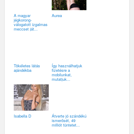
A magyar
Aurea
jégkorong-
válogatott izgalmas
meccset ját...
Tökéletes látás
Így használhatjuk
ajándékba
fizetésre a
mobilunkat,
mutatjuk...
Isabella D
Átverte jó szándékú
ismerősét, 49
milliót tüntetet...