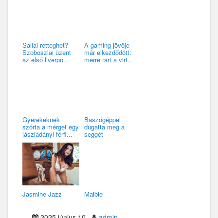
Sallai retteghet?
A gaming jövője
Szoboszlai üzent
már elkezdődött:
az első liverpo...
merre tart a virt...
Gyerekeknek
Baszógéppel
szórta a mérget egy
dugatta meg a
jászladányi férfi...
seggét
Jasmine Jazz
Maible
2025.június.10
admin