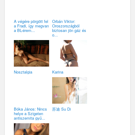
A végére pörgött fel
Orbán Viktor:
a Fradi, így megvan
Oroszországból
a BL-érem...
biztosan jön gáz és
o...
Nosztalgia
Karina
Bóka János: Nincs
苏迪 Su Di
helye a Szigeten
antiszemita gyű...