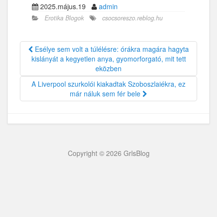
2025.május.19
admin
Erotika Blogok
csocsoreszo.reblog.hu
Esélye sem volt a túlélésre: órákra magára hagyta
kislányát a kegyetlen anya, gyomorforgató, mit tett
eközben
A Liverpool szurkolói kiakadtak Szoboszlaiékra, ez
már náluk sem fér bele
Copyright © 2026 GrlsBlog