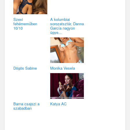
Szexi
A kolumbiai
fehérneműben
sorozatsztár, Danna
10/10
García nagyon
ügye...
Dögös Sabine
Monika Vesela
Barna csajszi a
Katya AC
szabadban