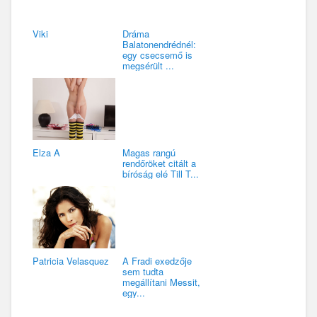
Viki
Dráma
Balatonendrédnél:
egy csecsemő is
megsérült ...
Elza A
Magas rangú
rendőröket citált a
bíróság elé Till T...
Patricia Velasquez
A Fradi exedzője
sem tudta
megállítani Messit,
egy...