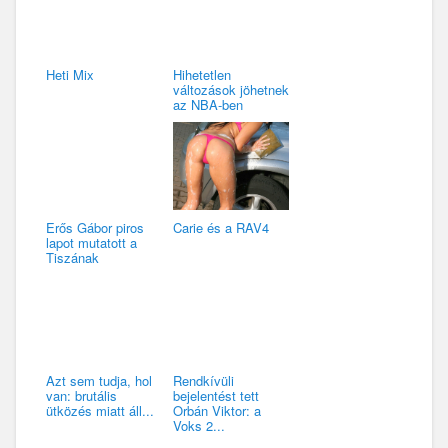
Heti Mix
Hihetetlen
változások jöhetnek
az NBA-ben
Erős Gábor piros
Carie és a RAV4
lapot mutatott a
Tiszának
Azt sem tudja, hol
Rendkívüli
van: brutális
bejelentést tett
ütközés miatt áll...
Orbán Viktor: a
Voks 2...