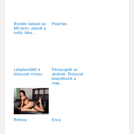
Brutális baleset az
Peaches
M5-ösön: elaludt a
sofőr, féke...
Lelepleződött a
Kikotyogták az
brüsszeli mítosz
ukránok: Brüsszel
beavatkozik a
mag...
Brittney
Erica