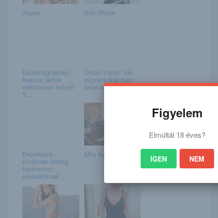
Aspen
Sofi Shane
Dízelmeghajtású
Orbán Viktor: Ide
buszok járnak
migránsokat nem
elektromos helyett
lehet beengedni,...
V...
Figyelem
Elmúltál 18 éves?
Bajnokaink
Mila Azur
IGEN
NEM
kívánnak boldog
karácsonyt
olvasóinknak...