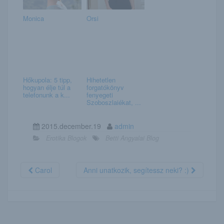
Monica
Orsi
Hőkupola: 5 tipp,
Hihetetlen
hogyan élje túl a
forgatókönyv
telefonunk a k...
fenyegeti
Szoboszlaiékat, ...
2015.december.19
admin
Erotika Blogok
Betti Angyalai Blog
Carol
Anni unatkozik, segítessz neki? :)