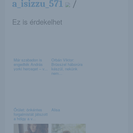
a_isizzu_571
/
Ez is érdekelhet
Már szabadon is
Orbán Viktor:
engedték András
Brüsszel háborúra
yorki herceget – v...
készül, nekünk
nem...
Őrület: önkéntes
Alisa
forgalmistát játszott
a hölgy a v...