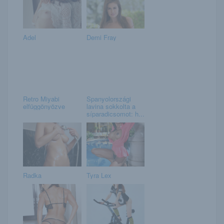
Adel
Demi Fray
Retro Miyabi
Spanyolországi
elfüggönyözve
lavina sokkolta a
síparadicsomot: h...
Radka
Tyra Lex