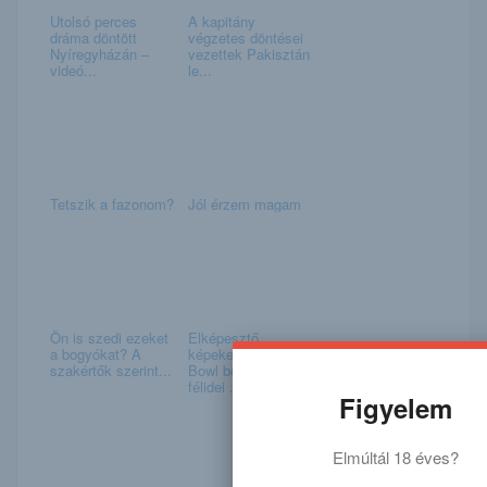
Utolsó perces
A kapitány
dráma döntött
végzetes döntései
Nyíregyházán –
vezettek Pakisztán
videó...
le...
Tetszik a fazonom?
Jól érzem magam
Ön is szedi ezeket
Elképesztő
a bogyókat? A
képeken a Super
szakértők szerint...
Bowl borzalmas
félidei ...
Figyelem
Elmúltál 18 éves?