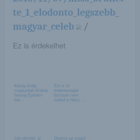
te_1_elodonto_legszebb_
magyar_celeb
/
Ez is érdekelhet
Károly király
Ezt a 10
megszólalt András
érdekességet
herceg Epstein-
biztosan nem
bot...
tudtad a Harry ...
Irán döntött, új
Destiny az izgató