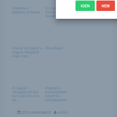
IGEN
NEM
Charlotte a
Ez most komoly?
babaarcú szépség
Vasvári Vivien új
családtagjától m...
Drámai hírt kapott a
Viola Bailey
magyar válogatott,
óriási meg...
A magyar
Meghalt a
válogatott 40 éve
motorháztetőn
nem volt foci-vb-n,
húzott fiú,
de ...
kétségbeesett ...
2015.november.9
admin