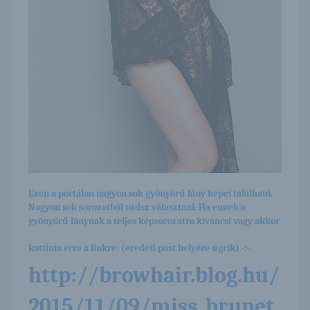
Ezen a portálon nagyon sok gyönyörű lány képei található.
Nagyon sok sorozatból tudsz választani. Ha ennek a
gyönyörű lánynak a teljes képsorozatra kíváncsi vagy akkor
kattints erre a linkre: (eredeti post helyére ugrik) -:-
http://browhair.blog.hu/
2015/11/09/miss_brunet