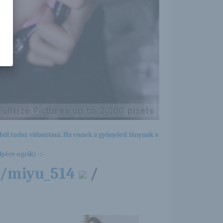
ból tudsz választani. Ha ennek a gyönyörű lánynak a
yére ugrik) -:-
4/miyu_514
/