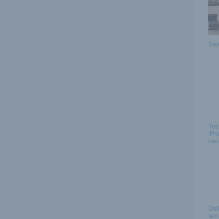
Say
Tes
iPh
csor
Dol
lem