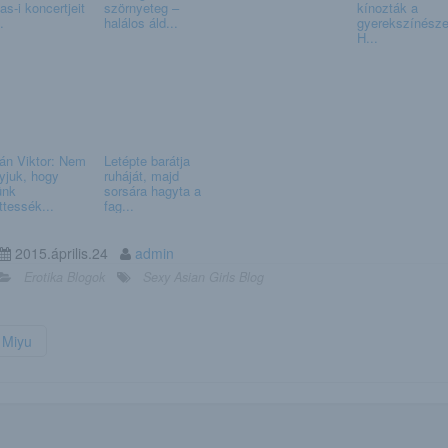
as-i koncertjeit
szörnyeteg –
kínozták a
.
halálos áld...
gyerekszínésze
H...
án Viktor: Nem
Letépte barátja
yjuk, hogy
ruháját, majd
ünk
sorsára hagyta a
ttessék...
fag...
2015.április.24
admin
Erotika Blogok
Sexy Asian Girls Blog
Miyu