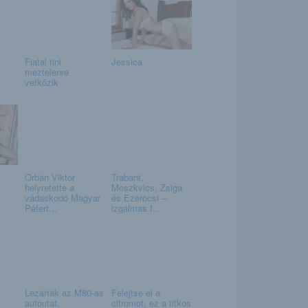
Fiatal tini
Jessica
meztelenre
vetkőzik
Orbán Viktor
Trabant,
helyretette a
Moszkvics, Zsiga
vádaskodó Magyar
és Ezeröcsi –
Pétert...
izgalmas f...
Lezárták az M80-as
Felejtse el a
autóutat,
citromot, ez a titkos