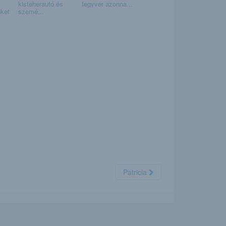
kisteherautó és
fegyver azonna...
ket
szemé...
Patricia