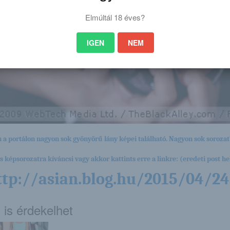
Elmúltál 18 éves?
IGEN
NEM
 a portálon nagyon sok gyönyörű lány képei található. Nagyon sok sorozat
es képsorozatra kíváncsi vagy akkor kattints erre a linkre: (eredeti post hel
ttp://asian.blog.hu/2015/04/2
 is érdekelhet