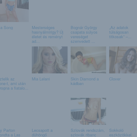
a Song
Mesterséges
Bognár György
„Az adatok
hasnyálmirigy? Új
csapata súlyos
túlságosan
életet és reményt
vereséget
titkosak” –...
ad...
szenvedett ...
ztelik az
Mia Lelani
Skin Diamond a
Clover
one-t, ami után
kádban
ogna a fiatalo...
ly Parton
Lecsapott a
Szlovák rendszám,
Sokkoló
ondta a Las
dühöngő
szlovák ribanc
eszközökkel