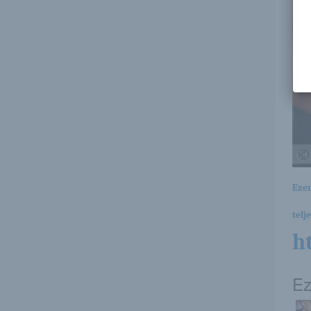
Ezen
telj
h
Ez