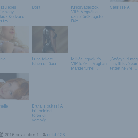
szúlépés,
Dóra
Kincsvadászok
Sabrisse A
iúr vagy
VIP: Megválna
lás? Kedvenc
szülei örökségétől
i frö...
Róz...
nie
Luna fekete
Milliós jegyek és
„Szégyelld mag
fehérneműben
VIP-fotók – Meghan
– nyílt levélben
Markle turnéj...
tették helyre ...
helle
Brutális bukás! A
brit baloldal
történelmi
vereség...
2016.november.1
celeb123