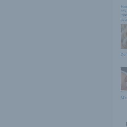
Hos
ház
maf
nyár
Bon
Mic