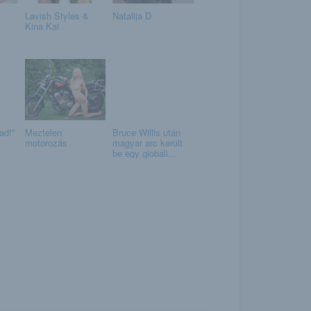
Lavish Styles &
Natalija D
Kina Kai
ad!”
Meztelen
Bruce Willis után
motorozás
magyar arc került
be egy globáli...