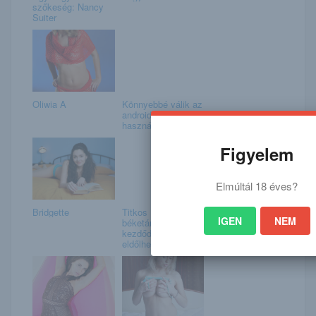
szőkeség: Nancy
Suiter
Oliwia A
Könnyebbé válik az
androidos Chrome
használata
Figyelem
Elmúltál 18 éves?
Bridgette
Titkos
IGEN
NEM
béketárgyalás
kezdődött –
eldőlhet az ukraj...