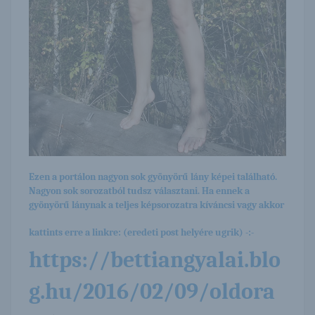
Ezen a portálon nagyon sok gyönyörű lány képei található.
Nagyon sok sorozatból tudsz választani. Ha ennek a
gyönyörű lánynak a teljes képsorozatra kíváncsi vagy akkor
kattints erre a linkre: (eredeti post helyére ugrik) -:-
https://bettiangyalai.blo
g.hu/2016/02/09/oldora