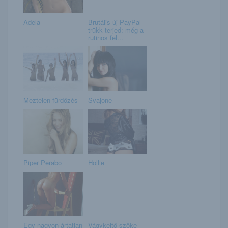
Adela
Brutális új PayPal-
trükk terjed: még a
rutinos fel...
Meztelen fürdőzés
Svajone
Piper Perabo
Hollie
Egy nagyon ártatlan
Vágykeltő szőke