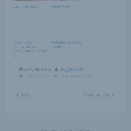
Jasmine Jazz
Mandy Dee
Itt az újabb
Meztelen szépség
bizonyíték arra,
a parton
hogy kettős mércét
a...
2016.február.9
Blogger Betti
Erotika Blogok
Betti Angyalai Blog
Sade
Roxanna June
Copyright © 2026 GrlsBlog