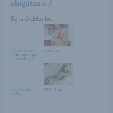
alogatas
/
Ez is érdekelhet
„Műszempillával
Alicia Tyler
próbáltam elrejteni
a monoklimat &...
Az új vibrátor
赵伊彤 Zhao
próbája