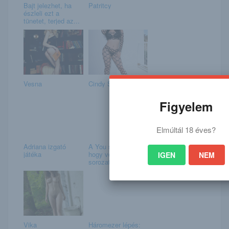
Bajt jelezhet, ha
Patritcy
észleli ezt a
tünetet, terjed az...
Vesna
Cindy Starfall
Figyelem
Elmúltál 18 éves?
Adriana izgató
A You sztárja örül,
játéka
hogy vége a
IGEN
NEM
sorozatnak
Vika
Háromezer lépés: