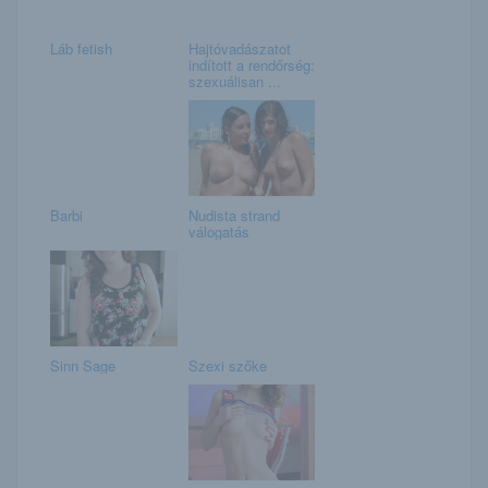
Láb fetish
Hajtóvadászatot
indított a rendőrség:
szexuálisan ...
Barbi
Nudista strand
válogatás
Sinn Sage
Szexi szőke