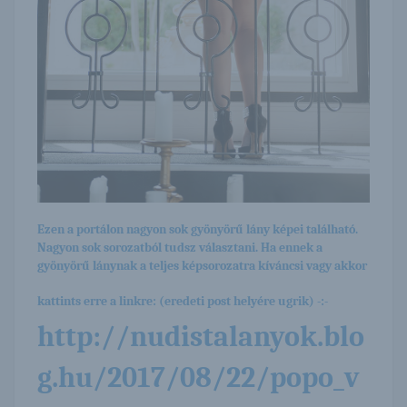
Ezen a portálon nagyon sok gyönyörű lány képei található.
Nagyon sok sorozatból tudsz választani. Ha ennek a
gyönyörű lánynak a teljes képsorozatra kíváncsi vagy akkor
kattints erre a linkre: (eredeti post helyére ugrik) -:-
http://nudistalanyok.blo
g.hu/2017/08/22/popo_v