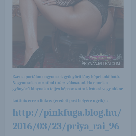
Ezen a portálon nagyon sok gyönyörű lány képei található.
Nagyon sok sorozatból tudsz választani. Ha ennek a
gyönyörű lánynak a teljes képsorozatra kíváncsi vagy akkor
kattints erre a linkre: (eredeti post helyére ugrik) -:-
http://pinkfuga.blog.hu/
2016/03/23/priya_rai_96