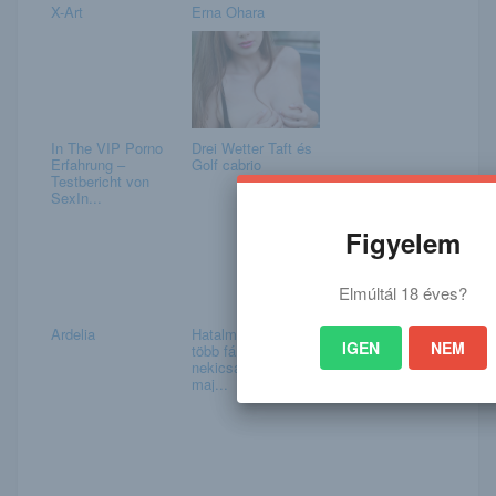
X-Art
Erna Ohara
In The VIP Porno
Drei Wetter Taft és
Erfahrung –
Golf cabrio
Testbericht von
SexIn...
Figyelem
Elmúltál 18 éves?
Ardelia
Hatalmas baleset:
IGEN
NEM
több fának is
nekicsapódott,
maj...