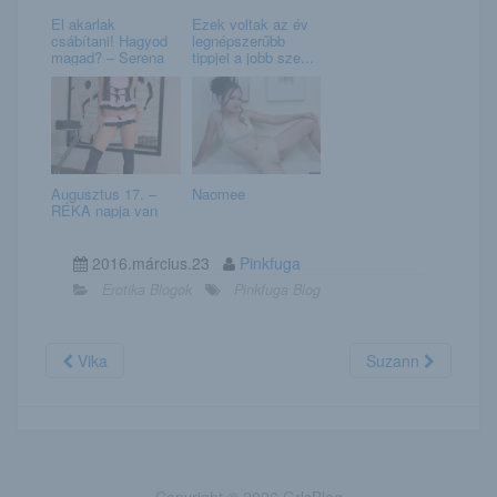
El akarlak
Ezek voltak az év
csábítani! Hagyod
legnépszerűbb
magad? – Serena
tippjei a jobb sze...
Augusztus 17. –
Naomee
RÉKA napja van
2016.március.23
Pinkfuga
Erotika Blogok
Pinkfuga Blog
Vika
Suzann
Copyright © 2026 GrlsBlog