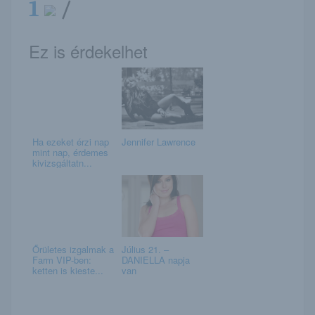
1
/
Ez is érdekelhet
Ha ezeket érzi nap
Jennifer Lawrence
mint nap, érdemes
kivizsgáltatn...
Őrületes izgalmak a
Július 21. –
Farm VIP-ben:
DANIELLA napja
ketten is kieste...
van