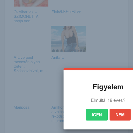
Október 28. –
Elölről-hátulról 22
SZIMONETTA
napja van
A Liverpool
Anita E
meccsén olyan
történt
Szoboszlaival, m...
Figyelem
Elmúltál 18 éves?
Mariposa
Amikor szembejön
a valóság:
IGEN
NEM
rekodszámú
migráns kel...