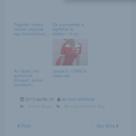
Tragédia: munka
Ők szenvednek a
közben végeztek
legtöbbet az
egy takarítónővel,...
életben – 5 csi...
Az Újpest már
Január 5. – EMÍLIA
győzelmet
napja van
ünnepelt, amikor
berobbant...
2015.április.18
we.love.selfshots
Erotika Blogok
We Love Selfshots Blog
Rose
Asa Akira