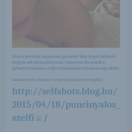
Ezen a portálon nagyon sok gyönyörű lány képei található.
Nagyon sok sorozatból tudsz választani. Ha ennek a
gyönyörű lánynak a teljes képsorozatra kíváncsi vagy akkor
kattints erre a linkre: (eredeti post helyére ugrik) -:-
http://selfshots.blog.hu/
2015/04/18/puncinyalos_
szelfi
/