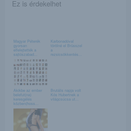
Ez is érdekelhet
Magyar Péterék
Karbonadóval
gyorsan
törölné el Brüsszel
elfelejtették a
a
sajtószabad...
rezsicsökkentés...
Akikbe az ember
Brutális napja volt
belefut(na)
Kós Hubertnek a
keresgélés
világcsúcsa ut...
közben(hoss...