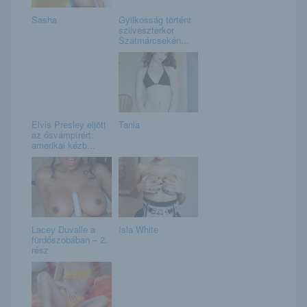
Sasha
Gyilkosság történt
szilveszterkor
Szatmárcsekén...
Elvis Presley eljött
Tania
az ősvámpírért:
amerikai kézb...
Lacey Duvalle a
Isla White
fürdőszobában – 2.
rész