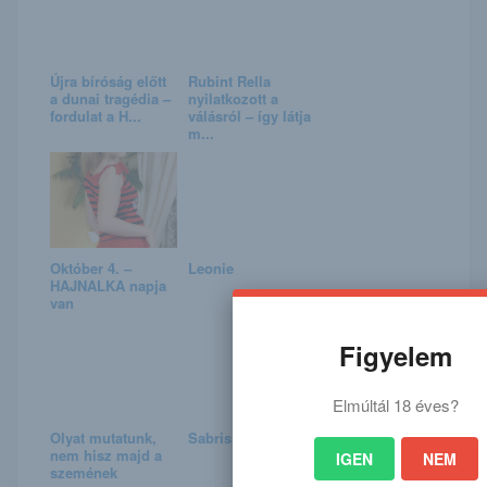
Újra bíróság előtt
Rubint Rella
a dunai tragédia –
nyilatkozott a
fordulat a H...
válásról – így látja
m...
Október 4. –
Leonie
HAJNALKA napja
van
Figyelem
Elmúltál 18 éves?
Olyat mutatunk,
Sabrisse
nem hisz majd a
IGEN
NEM
szemének