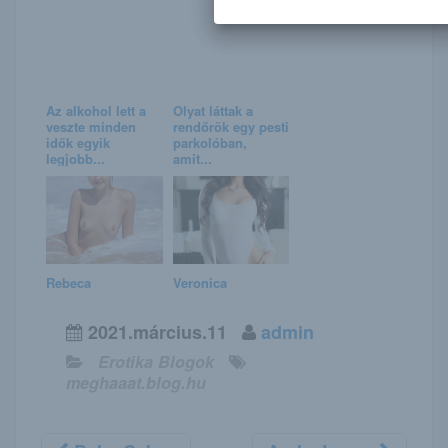
Az alkohol lett a
Olyat láttak a
veszte minden
rendőrök egy pesti
idők egyik
parkolóban,
legjobb...
amit...
Rebeca
Veronica
2021.március.11
admin
Erotika Blogok
meghaaat.blog.hu