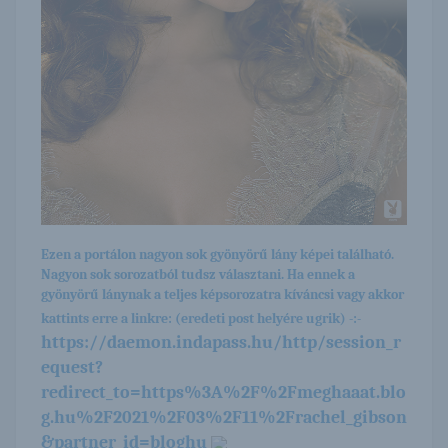
Ezen a portálon nagyon sok gyönyörű lány képei található.
Nagyon sok sorozatból tudsz választani. Ha ennek a
gyönyörű lánynak a teljes képsorozatra kíváncsi vagy akkor
kattints erre a linkre: (eredeti post helyére ugrik) -:-
https://daemon.indapass.hu/http/session_r
equest?
redirect_to=https%3A%2F%2Fmeghaaat.blo
g.hu%2F2021%2F03%2F11%2Frachel_gibson
&partner_id=bloghu