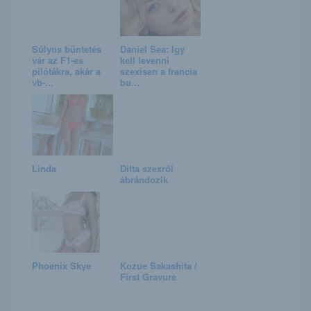
Súlyos büntetés
Daniel Sea: Igy
vár az F1-es
kell levenni
pilótákra, akár a
szexisen a francia
vb-...
bu...
Linda
Ditta szexről
ábrándozik
Phoenix Skye
Kozue Sakashita /
First Gravure