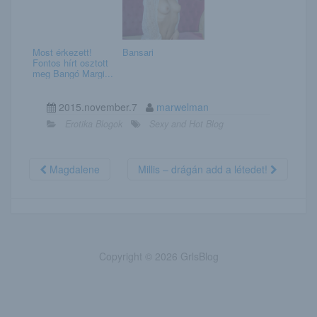
Most érkezett!
Bansari
Fontos hírt osztott
meg Bangó Margi...
2015.november.7
marwelman
Erotika Blogok
Sexy and Hot Blog
Magdalene
Millis – drágán add a létedet!
Copyright © 2026 GrlsBlog