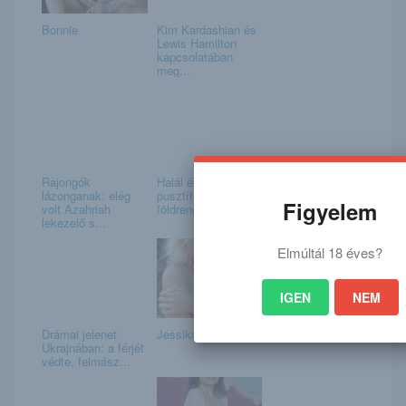
Bonnie
Kim Kardashian és
Lewis Hamilton
kapcsolatában
meg...
Rajongók
Halál és romok: így
lázonganak: elég
pusztított a
Figyelem
volt Azahriah
földrengés Töröko...
lekezelő s...
Elmúltál 18 éves?
IGEN
NEM
Drámai jelenet
Jessika
Ukrajnában: a férjét
védte, felmász...