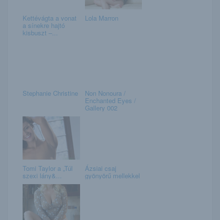
Kettévágta a vonat
Lola Marron
a sínekre hajtó
kisbuszt –...
Stephanie Christine
Non Nonoura /
Enchanted Eyes /
Gallery 002
Tomi Taylor a „Túl
Ázsiai csaj
szexi lány&...
gyönyörű mellekkel