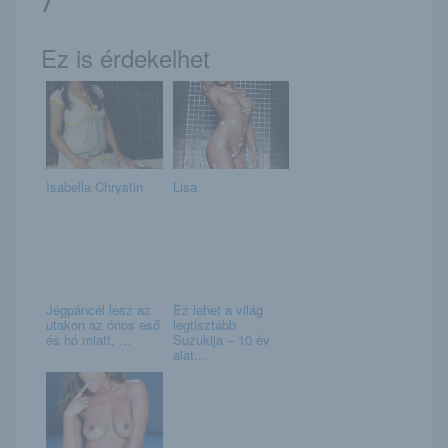
Ez is érdekelhet
Isabella Chrystin
Lisa
Jégpáncél lesz az
Ez lehet a világ
utakon az ónos eső
legtisztább
és hó miatt, ...
Suzukija – 10 év
alat...