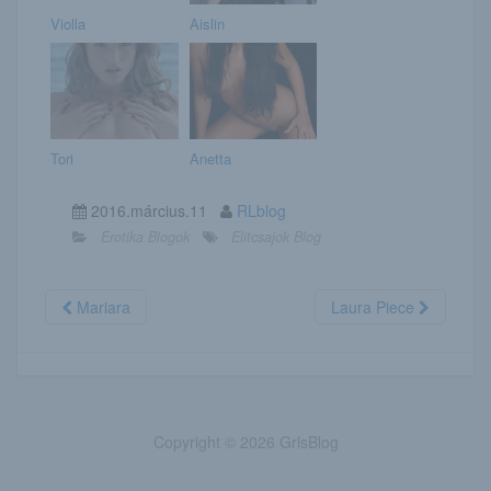
Violla
Aislin
Tori
Anetta
2016.március.11
RLblog
Erotika Blogok
Elitcsajok Blog
Mariara
Laura Piece
Copyright © 2026 GrlsBlog