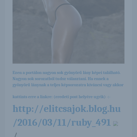
Ezen a portálon nagyon sok gyönyörű lány képei található.
Nagyon sok sorozatból tudsz választani. Ha ennek a
gyönyörű lánynak a teljes képsorozatra kíváncsi vagy akkor
kattints erre a linkre: (eredeti post helyére ugrik) -:-
http://elitcsajok.blog.hu
/2016/03/11/ruby_491
/