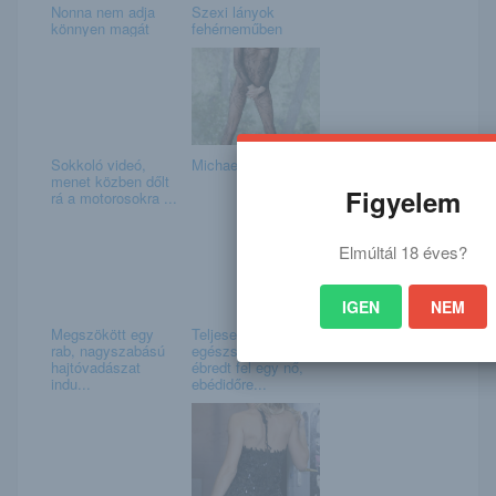
Nonna nem adja
Szexi lányok
könnyen magát
fehérneműben
Sokkoló videó,
Michaela
menet közben dőlt
Figyelem
rá a motorosokra ...
Elmúltál 18 éves?
IGEN
NEM
Megszökött egy
Teljesen
rab, nagyszabású
egészségesen
hajtóvadászat
ébredt fel egy nő,
indu...
ebédidőre...