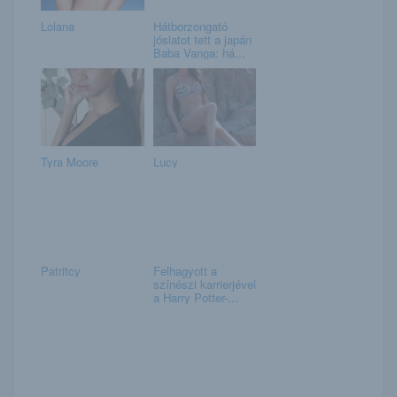
Lolana
Hátborzongató
jóslatot tett a japán
Baba Vanga: há...
Tyra Moore
Lucy
Patritcy
Felhagyott a
színészi karrierjével
a Harry Potter-...