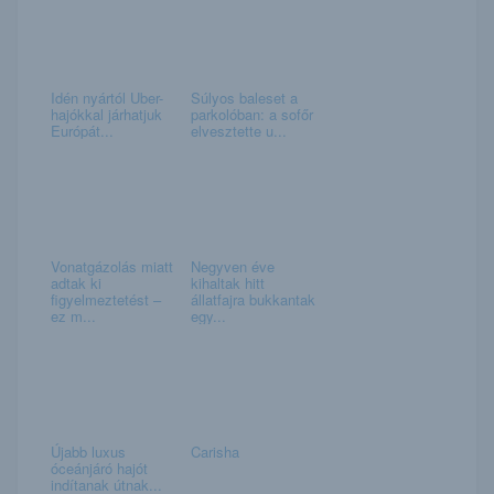
Idén nyártól Uber-
Súlyos baleset a
hajókkal járhatjuk
parkolóban: a sofőr
Európát...
elvesztette u...
Vonatgázolás miatt
Negyven éve
adtak ki
kihaltak hitt
figyelmeztetést –
állatfajra bukkantak
ez m...
egy...
Újabb luxus
Carisha
óceánjáró hajót
indítanak útnak...