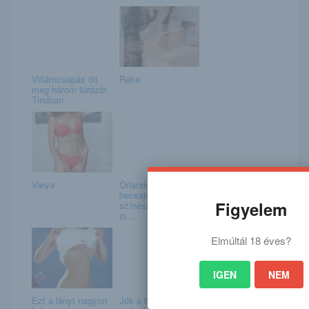
Villámcsapás ölt
Reka
meg három túrázót
Tirolban
Varya
Orlando Bloom
becsajozott? A
Figyelem
színészt egy fiatal
m...
Elmúltál 18 éves?
IGEN
NEM
Ezt a lányt nagyon
Jók a betekintési