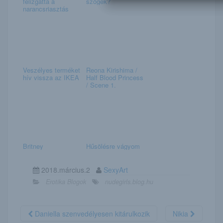
felizgatta a
szögek?
narancsriasztás
Veszélyes terméket
Reona Kirishima /
hív vissza az IKEA
Half Blood Princess
/ Scene 1.
Britney
Hűsölésre vágyom
2018.március.2
SexyArt
Erotika Blogok
nudegirls.blog.hu
Daniella szenvedélyesen kitárulkozik
Nikia