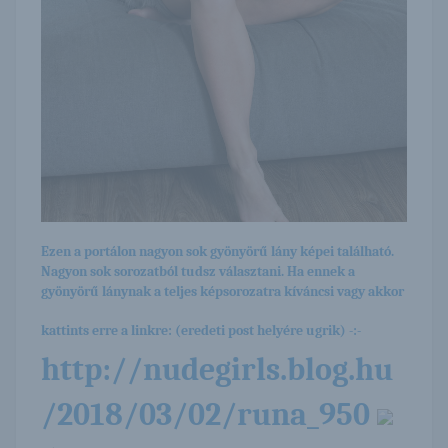
Ezen a portálon nagyon sok gyönyörű lány képei található.
Nagyon sok sorozatból tudsz választani. Ha ennek a
gyönyörű lánynak a teljes képsorozatra kíváncsi vagy akkor
kattints erre a linkre: (eredeti post helyére ugrik) -:-
http://nudegirls.blog.hu
/2018/03/02/runa_950