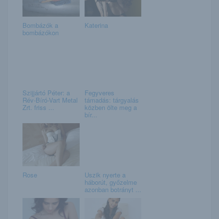
Bombázók a
Katerina
bombázókon
Szijjártó Péter: a
Fegyveres
Rév-Bíró-Vart Metal
támadás: tárgyalás
Zrt. friss ...
közben ölte meg a
bír...
Rose
Uszik nyerte a
háborút, győzelme
azonban botrányt ...