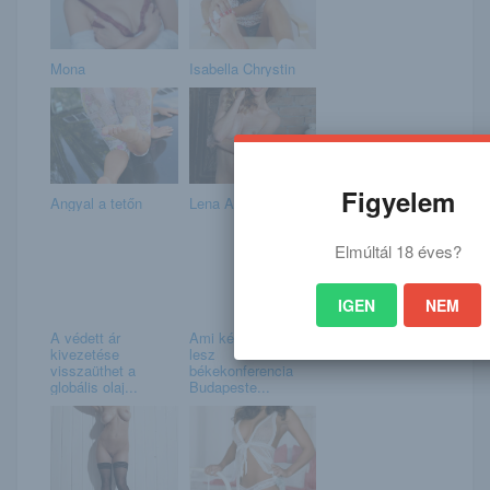
Mona
Isabella Chrystin
Figyelem
Angyal a tetőn
Lena A
Elmúltál 18 éves?
IGEN
NEM
A védett ár
Ami késik, az jön –
kivezetése
lesz
visszaüthet a
békekonferencia
globális olaj...
Budapeste...