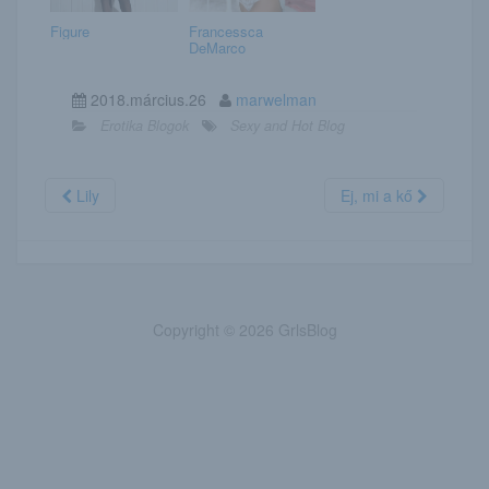
Figure
Francessca
DeMarco
2018.március.26
marwelman
Erotika Blogok
Sexy and Hot Blog
Lily
Ej, mi a kő
Copyright © 2026 GrlsBlog