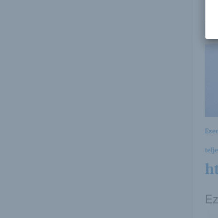
Ezen
telj
h
Ez