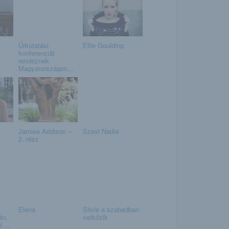
Űrkutatási
Ellie Goulding
konferenciát
rendeznek
Magyarországon...
Jamiee Addison –
Szexi Nadia
2. rész
Elena
Silvie a szabadban
án,
vetkőzik
 ...