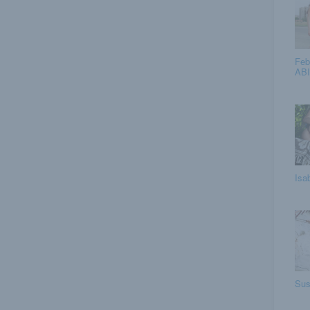
Feb
ABI
Isa
Sus