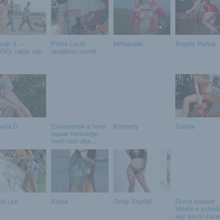
ruár 9. –
Petite Lover
Milfparádé
Stephy Parker
GÉL napja van
tangában szerel
bella D
Elmaradnak a híres
Kimberly
Sophie
rapper koncertjei,
mert nem aka...
ie Lee
Atena
Cindy Starfall
Durva baleset
történt a sztrád
egy sávon halad