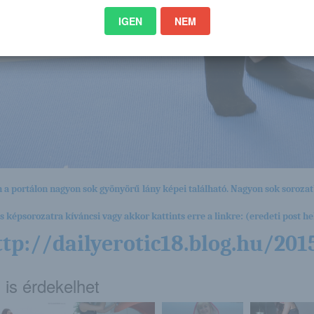
IGEN
NEM
 a portálon nagyon sok gyönyörű lány képei található. Nagyon sok sorozat
es képsorozatra kíváncsi vagy akkor kattints erre a linkre: (eredeti post hel
ttp://dailyerotic18.blog.hu/20
 is érdekelhet