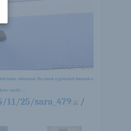
ból tudsz választani. Ha ennek a gyönyörű lánynak a
yére ugrik) -:-
15/11/25/sara_479
/