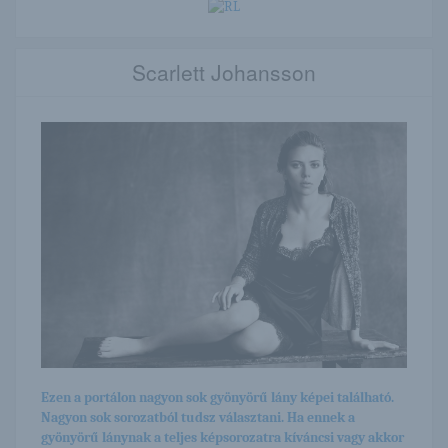
Scarlett Johansson
Ezen a portálon nagyon sok gyönyörű lány képei található.
Nagyon sok sorozatból tudsz választani. Ha ennek a
gyönyörű lánynak a teljes képsorozatra kíváncsi vagy akkor