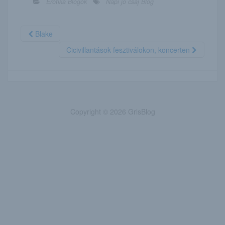
Erotika Blogok
Napi jó csaj Blog
Blake
Cicivillantások fesztiválokon, koncerten
Copyright © 2026 GrlsBlog