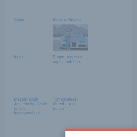
Sonja
Modern Piroska
kaixsl
Bugatti Veyron a
naplementében
Megtámadták
Tömegbaleset
Jeszenszky Gézát,
történt a 4-es
súlyos
főúton
koponyasérülé...