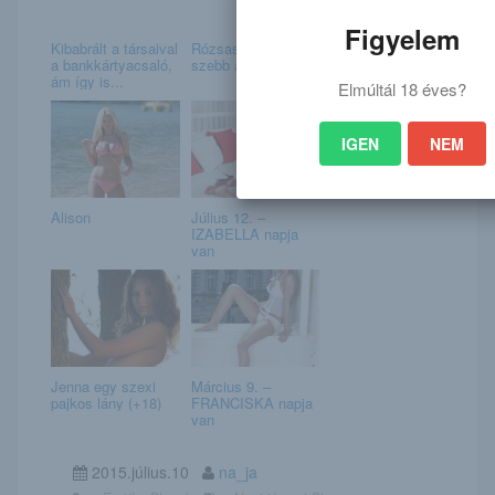
Figyelem
Kibabrált a társaival
Rózsaszínben
a bankkártyacsaló,
szebb a világ
ám így is...
Elmúltál 18 éves?
IGEN
NEM
Alison
Július 12. –
IZABELLA napja
van
Jenna egy szexi
Március 9. –
pajkos lány (+18)
FRANCISKA napja
van
2015.július.10
na_ja