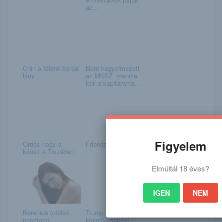
az...
Chin a félénk koreai
Nem kegyelmezett
lány
az MKSZ: mennie
kell a kapitányna...
Figyelem
Ordas nagy a
Friends
káosz a Tiszában
Elmúltál 18 éves?
IGEN
NEM
Berenice (utolsó
Trump: Az amerikai
posztom)
légierő csapást