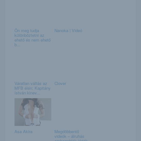
Ön meg tudja
Nanoka | Videó
különböztetni az
ehető és nem ehető
b...
Váratlan váltás az
Clover
MFB élén: Kapitány
István kinev...
Asa Akira
Megdöbbentő
videók – álruhás
emberrablók járják