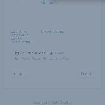
mért Iránra...
Lázár János
Sayaka Isoyama
megszólalt a
szolnoki
buszbalesetről...
2017.december.13
RLblog
Erotika Blogok
Mai Suna Blog
Lujza
Erica
Copyright © 2026 GrlsBlog