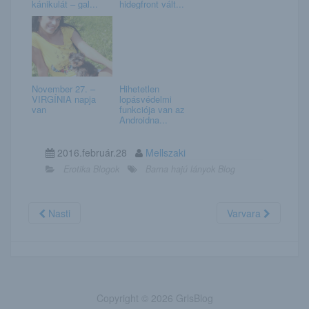
kánikulát – gal...
hidegfront vált...
November 27. –
Hihetetlen
VIRGÍNIA napja
lopásvédelmi
van
funkciója van az
Androidna...
2016.február.28
Mellszaki
Erotika Blogok
Barna hajú lányok Blog
Nasti
Varvara
Copyright © 2026 GrlsBlog