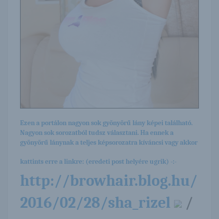
Ezen a portálon nagyon sok gyönyörű lány képei található.
Nagyon sok sorozatból tudsz választani. Ha ennek a
gyönyörű lánynak a teljes képsorozatra kíváncsi vagy akkor
kattints erre a linkre: (eredeti post helyére ugrik) -:-
http://browhair.blog.hu/
2016/02/28/sha_rizel
/