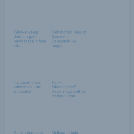
Féltékenységi
Felháborító! Még az
dráma a győri
összevert
munkásszálló falai
kislánynak kell
köz...
magy...
Harcosok órája:
Pánik
változások kora
Münchenben?
Európában
Neuer megsérült az
év legfontosa...
Katalin hercegné
Melissa, a buja