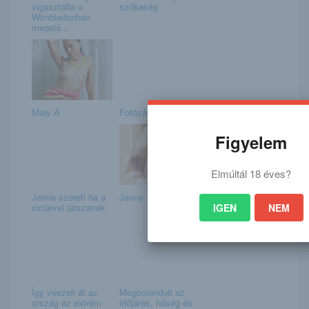
vigasztalta a
szőkeség
Wimbledonban
megalá...
Maly A
Fotózás
Figyelem
Elmúltál 18 éves?
Jamie szereti ha a
Janny
IGEN
NEM
cicijével játszanak
Így vészeli át az
Megbolondult az
ország az extrém
időjárás, hőség és