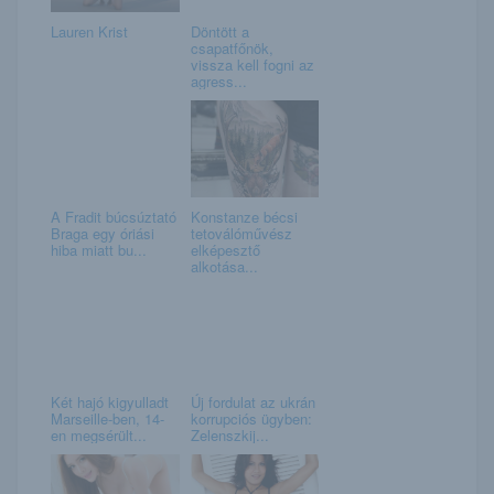
Lauren Krist
Döntött a
csapatfőnök,
vissza kell fogni az
agress...
A Fradit búcsúztató
Konstanze bécsi
Braga egy óriási
tetoválóművész
hiba miatt bu...
elképesztő
alkotása...
Két hajó kigyulladt
Új fordulat az ukrán
Marseille-ben, 14-
korrupciós ügyben:
en megsérült...
Zelenszkij...