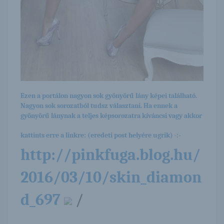
Ezen a portálon nagyon sok gyönyörű lány képei található.
Nagyon sok sorozatból tudsz választani. Ha ennek a
gyönyörű lánynak a teljes képsorozatra kíváncsi vagy akkor
kattints erre a linkre: (eredeti post helyére ugrik) -:-
http://pinkfuga.blog.hu/
2016/03/10/skin_diamon
d_697
/