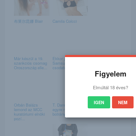
布莱尔昆娜 Blair
Camila Colcci
Már készül a 19.
Ekkor jön a
szankciós csomag
Samsung
Oroszország elle...
csodatelefonja
Figyelem
Elmúltál 18 éves?
IGEN
NEM
Orbán Balázs
T. Danny körül
lemond az MCC
egyre nagyobb a
kuratóriumi elnöki
botrány: miért rejt...
pozí...