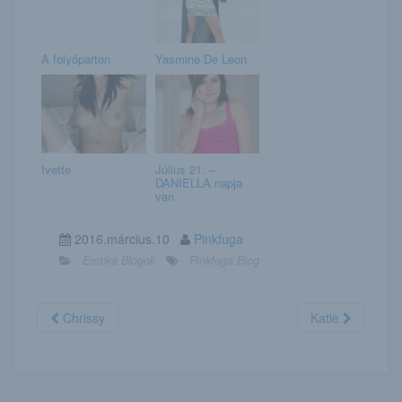
A folyóparton
Yasmine De Leon
Ivette
Július 21. –
DANIELLA napja
van
2016.március.10
Pinkfuga
Erotika Blogok
Pinkfuga Blog
Chrissy
Katie