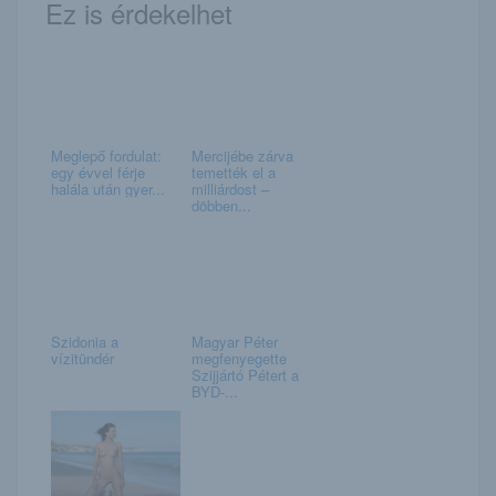
Ez is érdekelhet
Meglepő fordulat:
Mercijébe zárva
egy évvel férje
temették el a
halála után gyer...
milliárdost –
döbben...
Szidonia a
Magyar Péter
vízitündér
megfenyegette
Szijjártó Pétert a
BYD-...