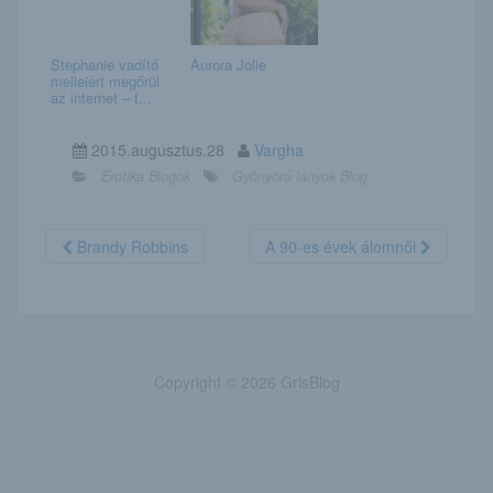
Stephanie vadító
Aurora Jolie
melleiért megőrül
az internet – t...
2015.augusztus.28
Vargha
Erotika Blogok
Gyönyörű lányok Blog
Brandy Robbins
A 90-es évek álomnői
Copyright © 2026 GrlsBlog