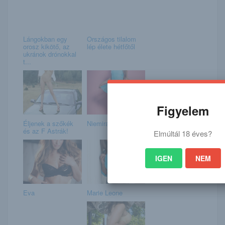
Lángokban egy
Országos tilalom
orosz kikötő, az
lép élete hétfőtől
ukránok drónokkal
t...
Figyelem
Éljenek a szőkék
Niemira
és az F Astrák!
Elmúltál 18 éves?
IGEN
NEM
Eva
Marie Leone