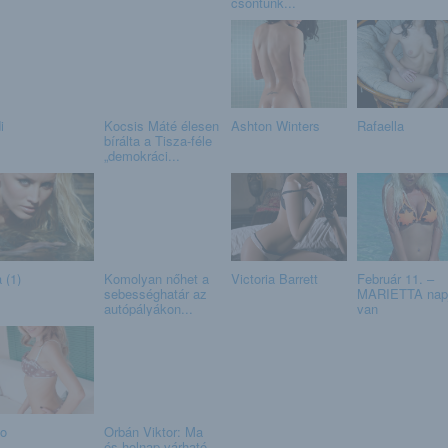
.
csontunk...
i
Kocsis Máté élesen
Ashton Winters
Rafaella
bírálta a Tisza-féle
„demokráci...
 (1)
Komolyan nőhet a
Victoria Barrett
Február 11. –
sebességhatár az
MARIETTA nap
autópályákon...
van
o
Orbán Viktor: Ma
és holnap várható