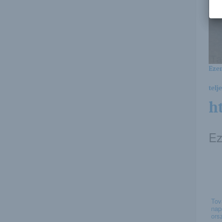
Ezen
telj
h
Ez
Tov
nap
ors