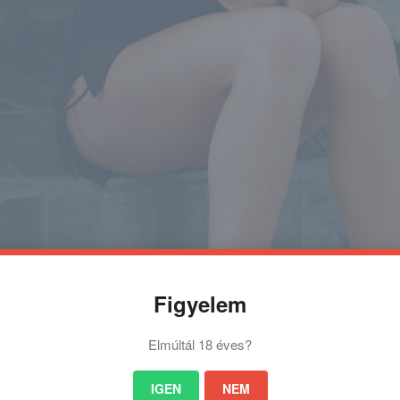
Figyelem
Elmúltál 18 éves?
IGEN
NEM