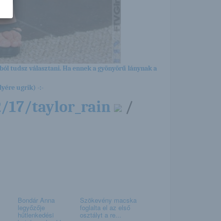
ból tudsz választani. Ha ennek a gyönyörű lánynak a
yére ugrik) -:-
/17/taylor_rain
/
Bondár Anna
Szökevény macska
legyőzője
foglalta el az első
hűtlenkedési
osztályt a re...