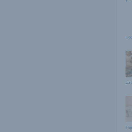
a ..
Kod
Liza
The