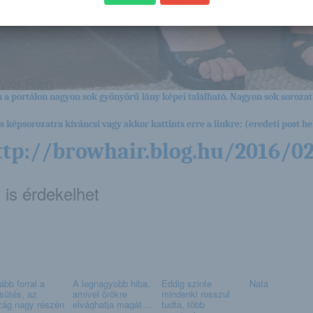
 a portálon nagyon sok gyönyörű lány képei található. Nagyon sok sorozat
es képsorozatra kíváncsi vagy akkor kattints erre a linkre: (eredeti post hel
ttp://browhair.blog.hu/2016/02
 is érdekelhet
ább forral a
A legnagyobb hiba,
Eddig szinte
Nata
sütés, az
amivel örökre
mindenki rosszul
zág nagy részén
elvághatja magát ...
tudta, több