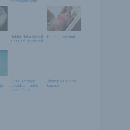
botránnyal sokk...
Rubint Réka kitálalt
Kisokos selfshot
a családi gondokról
Óriási botrány:
Jázmin és a piros
ja
ütötték a Fradi El-
kanapé
ellenfelének sz...