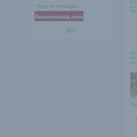
Fut
mag
ren
Szo
rek
csa
Cha