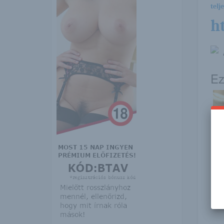
telj
h
Ez
Yuli