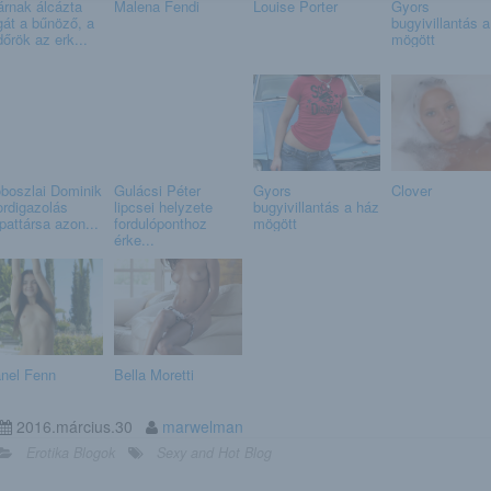
árnak álcázta
Malena Fendi
Louise Porter
Gyors
át a bűnöző, a
bugyivillantás 
dőrök az erk...
mögött
boszlai Dominik
Gulácsi Péter
Gyors
Clover
ordigazolás
lipcsei helyzete
bugyivillantás a ház
pattársa azon...
fordulóponthoz
mögött
érke...
nel Fenn
Bella Moretti
2016.március.30
marwelman
Erotika Blogok
Sexy and Hot Blog