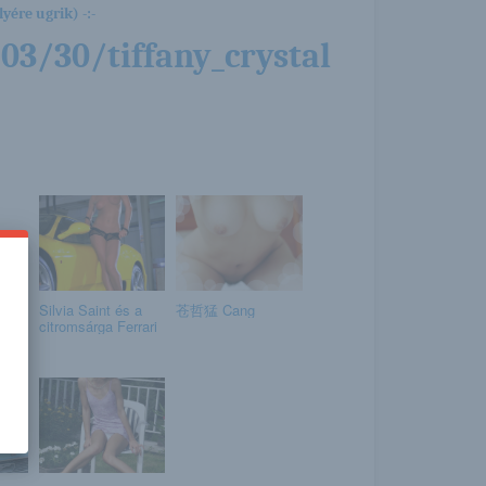
yére ugrik) -:-
03/30/tiffany_crystal
e
Silvia Saint és a
苍哲猛 Cang
citromsárga Ferrari
.