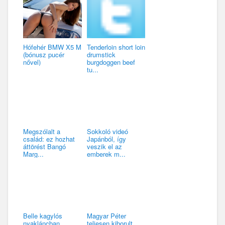
Hófehér BMW X5 M
Tenderloin short loin
(bónusz pucér
drumstick
nővel)
burgdoggen beef
tu...
Megszólalt a
Sokkoló videó
család: ez hozhat
Japánból, így
áttörést Bangó
veszik el az
Marg...
emberek m...
Belle kagylós
Magyar Péter
nyakláncban
teljesen kiborult,