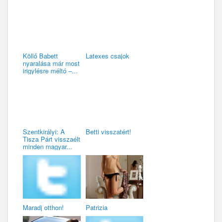
Köllő Babett
Latexes csajok
nyaralása már most
irigylésre méltó –...
Szentkirályi: A
Betti visszatért!
Tisza Párt visszaélt
minden magyar...
Maradj otthon!
Patrizia