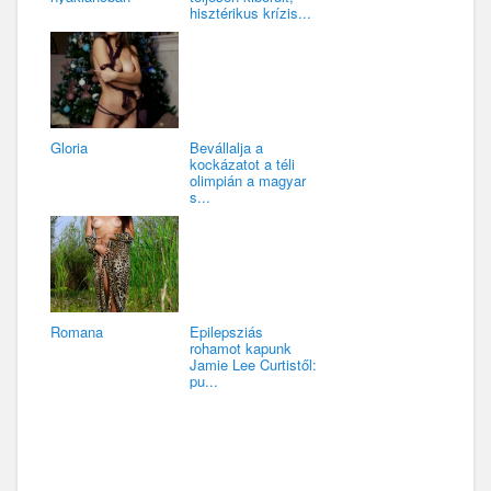
hisztérikus krízis...
Gloria
Bevállalja a
kockázatot a téli
olimpián a magyar
s...
Romana
Epilepsziás
rohamot kapunk
Jamie Lee Curtistől:
pu...