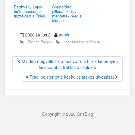
Batthyány Lajos
Sorsfordító
örökmécsesénél
pillanatok, így
tisztelgett a Fides...
mentették meg a
kisbab...
2026.június.3
admin
Erotika Blogok
csocsoreszo.reblog.hu
Minden megváltozik a foci-vb-n: a bírók keményen
lecsapnak a trükköző csalókra
A Fradi bejelentette két kulcsjátékos távozását
Copyright © 2026 GrlsBlog