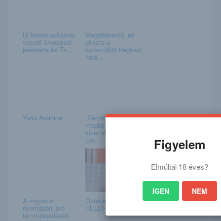
Új kommunikációs
Megdöbbentő, mi
vezető érkezését
okozta a
jelentette be Ta...
koraszülött tragikus
halá...
Yuria Asahina
„Reméljük, a béke
megfúrása
sikertelen lesz” –
Lav...
Figyelem
Elmúltál 18 éves?
IGEN
NEM
A migráció
Október 14. –
nyomában járó
HELÉN napja van
terrortámadások