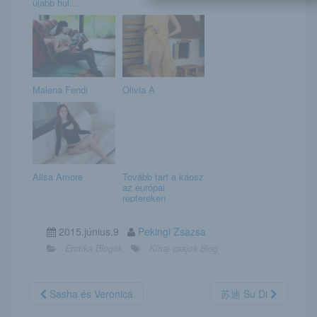
újabb hul...
Malena Fendi
Olivia A
Alisa Amore
Tovább tart a káosz
az európai
reptereken
2015.június.9
Pekingi Zsazsa
Erotika Blogok
Kínai csajok Blog
Sasha és Veronica
苏迪 Su Di