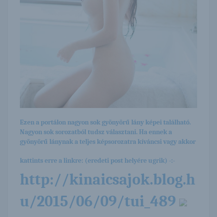
Ezen a portálon nagyon sok gyönyörű lány képei található.
Nagyon sok sorozatból tudsz választani. Ha ennek a
gyönyörű lánynak a teljes képsorozatra kíváncsi vagy akkor
kattints erre a linkre: (eredeti post helyére ugrik) -:-
http://kinaicsajok.blog.h
u/2015/06/09/tui_489