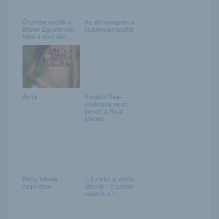
Őrizetbe vették a
Az én kanapém a
Brown Egyetemen
legkényelmesebb
történt lövöldöz...
Anita
Korábbi Real-
játékosok miatt
botlott a Real
Madrid...
Betty fekete
1,2 millió új uniós
csipkében
útlevél – a szírek
vezetik a l...