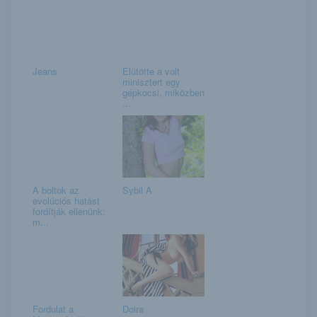
Jeans
Elütötte a volt
minisztert egy
gépkocsi, miközben
...
A boltok az
Sybil A
evolúciós hatást
fordítják ellenünk:
m...
Fordulat a
Doira