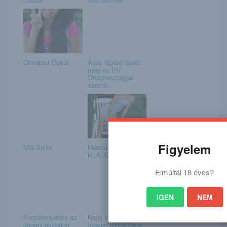
Chinatsu Ogata
Aljas lépést lépett
meg az EU
Oroszországgal
szemb...
Figyelem
Mia Sollis
Március 20. –
KLAUDIA napja van
Elmúltál 18 éves?
IGEN
NEM
Meztelenkedés az
Nagy István:
ünnepi asztalon
Ingyen biztosítja a