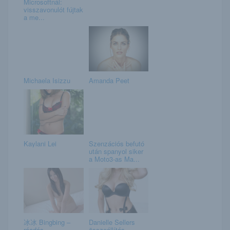
Microsoftnál:
visszavonulót fújtak
a me...
Michaela Isizzu
Amanda Peet
Kaylani Lei
Szenzációs befutó
után spanyol siker
a Moto3-as Ma...
冰冰 Bingbing –
Danielle Sellers
ráadás
összeállítás