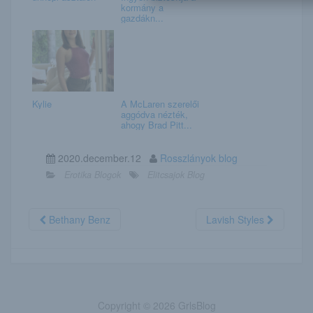
kormány a
gazdákn...
Kylie
A McLaren szerelői
aggódva nézték,
ahogy Brad Pitt...
2020.december.12
Rosszlányok blog
Erotika Blogok
Elitcsajok Blog
Bethany Benz
Lavish Styles
Copyright © 2026 GrlsBlog