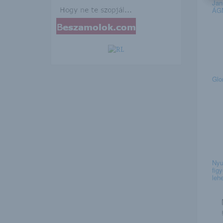
Jan
ÁGN
Glo
Nyu
fig
lehe