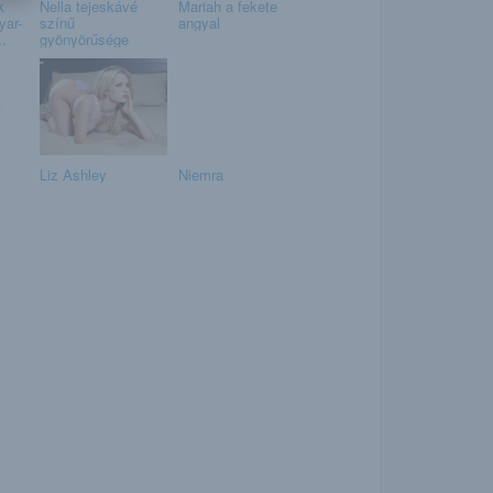
k
Nella tejeskávé
Mariah a fekete
yar-
színű
angyal
..
gyönyörűsége
Liz Ashley
Niemra