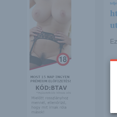
telj
h
u
Ez
Így
mag
GA