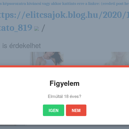
es képsorozatra kíváncsi vagy akkor kattints erre a linkre: (eredeti post hel
ttps://elitcsajok.blog.hu/202
tato_819
/
 is érdekelhet
Figyelem
 készülnek a
Aidra Fox
Hadházy Ákos
Angela
yar űrhajósok –
ezúttal Curtist
LÉRIA
kezdte ki, a rapper
c...
Elmúltál 18 éves?
IGEN
NEM