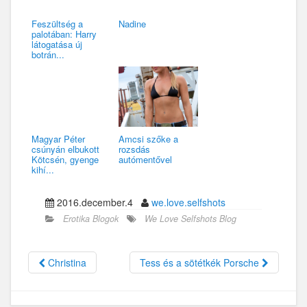
Feszültség a
Nadine
palotában: Harry
látogatása új
botrán...
Magyar Péter
Amcsi szőke a
csúnyán elbukott
rozsdás
Kötcsén, gyenge
autómentővel
kihí...
2016.december.4
we.love.selfshots
Erotika Blogok
We Love Selfshots Blog
Christina
Tess és a sötétkék Porsche