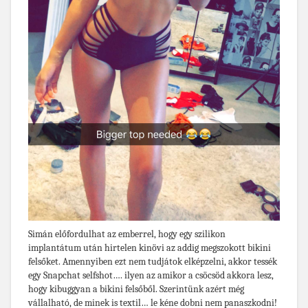
Simán előfordulhat az emberrel, hogy egy szilikon
implantátum után hirtelen kinövi az addig megszokott bikini
felsőket. Amennyiben ezt nem tudjátok elképzelni, akkor tessék
egy Snapchat selfshot…. ilyen az amikor a csöcsöd akkora lesz,
hogy kibuggyan a bikini felsőből. Szerintünk azért még
vállalható, de minek is textil… le kéne dobni nem panaszkodni!