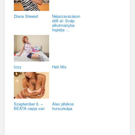
Diana Stewart
Népszavazáson
dőlt el: Svájc
alkotmányba
foglalja ...
Izzy
Heti Mix
Szeptember 6. –
Alex játékos
BEÁTA napja van
huncutsága