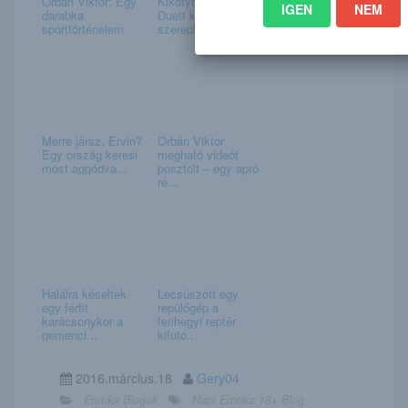
Orbán Viktor: Egy
Kikotyogták A Nagy
IGEN
NEM
darabka
Duett kiesett
sporttörténelem
szereplői: ők nye...
Merre jársz, Ervin?
Orbán Viktor
Egy ország keresi
megható videót
most aggódva...
posztolt – egy apró
ré...
Halálra késeltek
Lecsúszott egy
egy férfit
repülőgép a
karácsonykor a
ferihegyi reptér
gemenci...
kifutó...
2016.március.18
Gery04
Erotika Blogok
Napi Erotika 18+ Blog