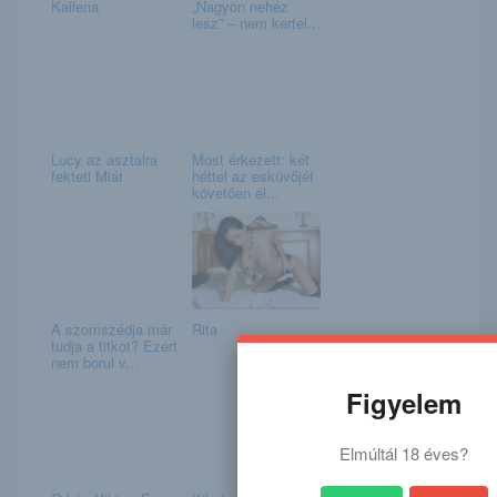
Kailena
„Nagyon nehéz
lesz” – nem kertel...
Lucy az asztalra
Most érkezett: két
fekteti Miát
héttel az esküvőjét
követően él...
A szomszédja már
Rita
tudja a titkot? Ezért
nem borul v...
Figyelem
Elmúltál 18 éves?