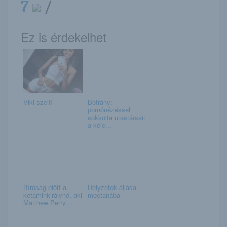
7
/
Ez is érdekelhet
Viki szelfi
Botrány:
pornónézéssel
sokkolta utastársait
a kéje...
Bíróság előtt a
Helyzetek állása
ketaminkirálynő, aki
mostanába
Matthew Perry...