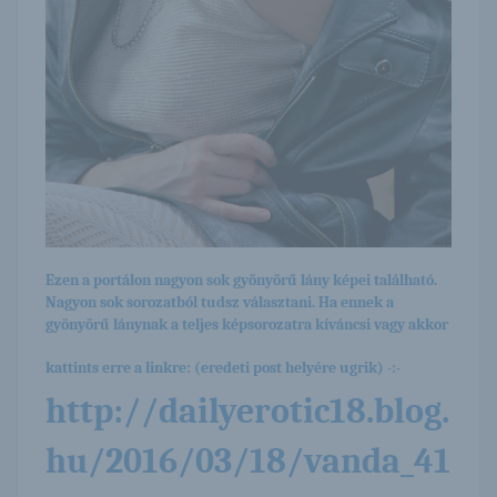
Ezen a portálon nagyon sok gyönyörű lány képei található.
Nagyon sok sorozatból tudsz választani. Ha ennek a
gyönyörű lánynak a teljes képsorozatra kíváncsi vagy akkor
kattints erre a linkre: (eredeti post helyére ugrik) -:-
http://dailyerotic18.blog.
hu/2016/03/18/vanda_41