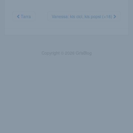
Tarra
Vanessa: kis cici, kis popsi (+18)
Copyright © 2026 GrlsBlog