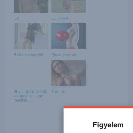
Lia
Luciana A
Belka álommellei
Piros léggömb
Itt a videó a férfiről,
Malvina
aki megfejelt egy
másikat ...
Figyelem