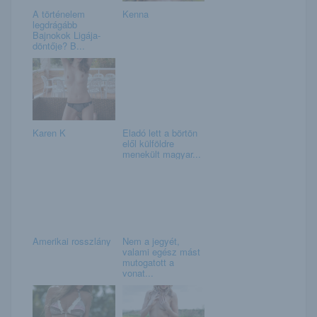
A történelem
Kenna
legdrágább
Bajnokok Ligája-
döntője? B...
Karen K
Eladó lett a börtön
elől külföldre
menekült magyar...
Amerikai rosszlány
Nem a jegyét,
valami egész mást
mutogatott a
vonat...