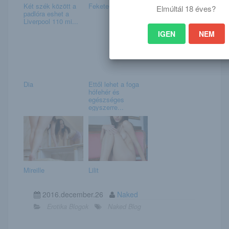
Két szék között a
Fekete- fehér
Elmúltál 18 éves?
padlóra eshet a
Liverpool 110 mi...
IGEN
NEM
Dia
Ettől lehet a foga
hófehér és
egészséges
egyszerre...
Mireille
Lilit
2016.december.26
Naked
Erotika Blogok
Naked Blog