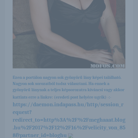
Ezen a portálon nagyon sok gyönyörű lány képei található.
Nagyon sok sorozatból tudsz választani. Ha ennek a
gyönyörű lánynak a teljes képsorozatra kíváncsi vagy akkor
kattints erre a linkre: (eredeti post helyére ugrik) -:-
https://daemon.indapass.hu/http/session_r
equest?
redirect_to=http%3A%2F%2Fmeghaaat.blog
.hu%2F2017%2F12%2F16%2Fvelicity_von_85
8&partner_id=bloghu