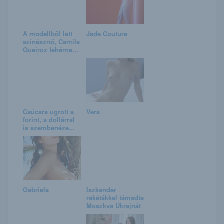
A modellből lett
Jade Couture
színésznő, Camila
Queiroz fehérne...
Csúcsra ugrott a
Vera
forint, a dollárral
is szembenéze...
Gabriela
Iszkander
rakétákkal támadta
Moszkva Ukrajnát