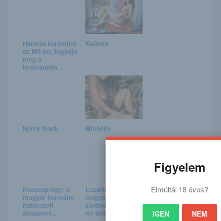
Hármas karambol
Kailena
az M5-ön: fogadja
meg a
tanácsunka...
Kerek fenék
Michelle
Figyelem
Elmúltál 18 éves?
Kneecap-ügy: a
Lezárták a híres
magyar kormány
magyar
határozott
zarándokhelyet –
álláspont...
mi történ...
IGEN
NEM