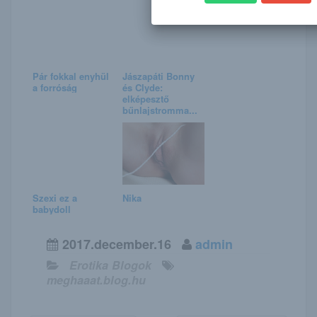
Pár fokkal enyhül
Jászapáti Bonny
a forróság
és Clyde:
elképesztő
bűnlajstromma...
Szexi ez a
Nika
babydoll
2017.december.16
admin
Erotika Blogok
meghaaat.blog.hu