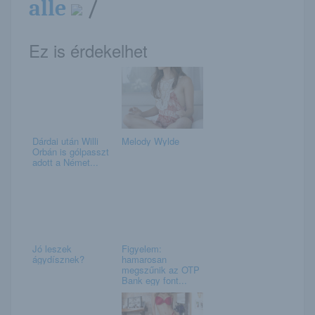
alle
/
Ez is érdekelhet
Dárdai után Willi
Melody Wylde
Orbán is gólpasszt
adott a Német...
Jó leszek
Figyelem:
ágydísznek?
hamarosan
megszűnik az OTP
Bank egy font...