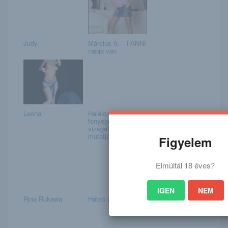
Judy
Március 9. – FANNI
napja van
Leona
Halálos drog
fenyeget! A
vizsgálatok sem
mutatják ...
Figyelem
Elmúltál 18 éves?
IGEN
NEM
Rina Rukawa
Hátsó betekintés 4