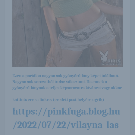
Ezen a portálon nagyon sok gyönyörű lány képei található.
Nagyon sok sorozatból tudsz választani. Ha ennek a
gyönyörű lánynak a teljes képsorozatra kíváncsi vagy akkor
kattints erre a linkre: (eredeti post helyére ugrik) -:-
https://pinkfuga.blog.hu
/2022/07/22/vilayna_las