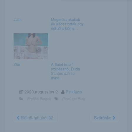
Julia
Megerőszakoltak
és kifosztottak egy
nőt Zirc körny...
Zita
A fiatal brazil
színésznő, Duda
Santos szinte
mind...
2020.augusztus.2
Pinkfuga
Erotika Blogok
Pinkfuga Blog
Elölről-hátulról 32
Szőröske