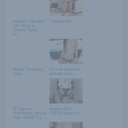
Kiderült, miért nem
Francine Dee
tért vissza a
Zsivány Egyes
kö...
Shoko Takahashi |
Szlovák rendszám,
Videó
szlovák ribanc
Mi legyen a
Szeptember 5. –
törtarannyal, tartsuk
OFÉLIA napja van
vagy eladjuk? Fo...