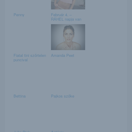
Penny
Február 4. –
RÁHEL napja van
Fiatal tini szőrtelen
Amanda Peet
puncival
Bettina
Pajkos szőke