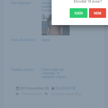
Elmúltál 18 éves?
Skin Diamond
Alisha rózsás
kedvében
meztelenkedik
IGEN
NEM
Greta és Stefany
Diana
Tsubasa Amami
Falak mögé zárt
milliárdok: itt
rejtegetik a legga...
2015.november.29
KILLERLOOP
Erotika Blogok
Vöröshajú lányok Blog