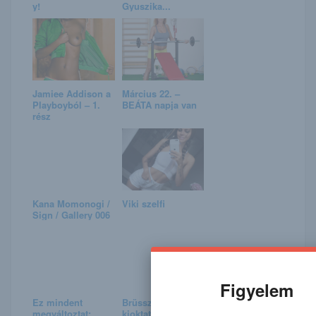
y!
Gyuszika...
Jamiee Addison a
Március 22. –
Playboyból – 1.
BEÁTA napja van
rész
Kana Momonogi /
Viki szelfi
Sign / Gallery 006
Figyelem
Ez mindent
Brüsszeli
megváltoztat:
kioktatás: Von der