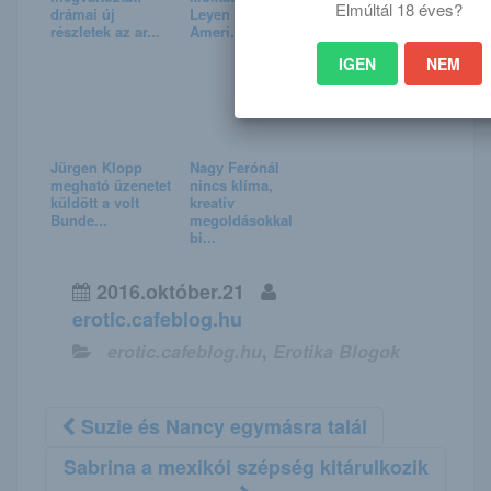
Elmúltál 18 éves?
drámai új
Leyen megmondta
részletek az ar...
Ameri...
IGEN
NEM
Jürgen Klopp
Nagy Ferónál
megható üzenetet
nincs klíma,
küldött a volt
kreatív
Bunde...
megoldásokkal
bi...
2016.október.21
erotic.cafeblog.hu
erotic.cafeblog.hu
,
Erotika Blogok
Suzie és Nancy egymásra talál
Sabrina a mexikói szépség kitárulkozik