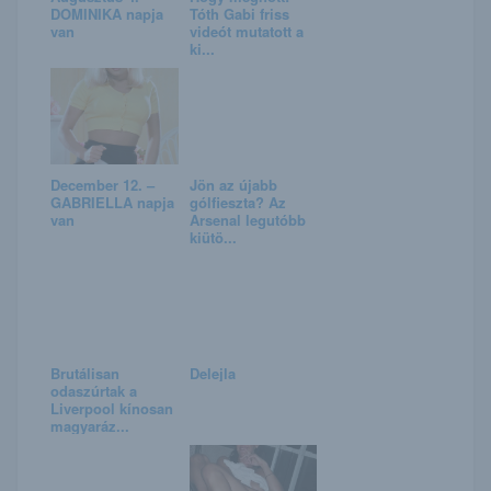
DOMINIKA napja
Tóth Gabi friss
van
videót mutatott a
ki...
December 12. –
Jön az újabb
GABRIELLA napja
gólfieszta? Az
van
Arsenal legutóbb
kiütö...
Brutálisan
Delejla
odaszúrtak a
Liverpool kínosan
magyaráz...