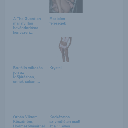
A The Guardian
Meztelen
már nyíltan
feleségek
bevándorlásra
kényszerí...
Brutális változás
Krystel
jön az
időjárásban,
ennek sokan ...
Orbán Viktor:
Kockázatos
Köszönöm,
szívműtéten esett
Hódmezővásárhel
át a 11 éves