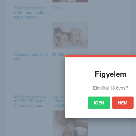
Tokió szó szerint
Coco
izzik: már tizedik
napja tombol ...
Hancúrozhatnékom
梅 Mei
van
Figyelem
Elmúltál 18 éves?
Mindenkit elveszít
Cipruson mosolyog,
az ETO FC Győr?
itthon pedig
IGEN
NEM
Újabb fájdalmas...
körözik: elfogatóp...