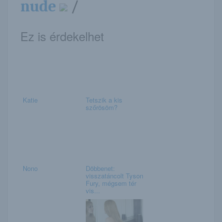
nude
/
Ez is érdekelhet
Katie
Tetszik a kis
szőrösöm?
Nono
Döbbenet:
visszatáncolt Tyson
Fury, mégsem tér
vis...