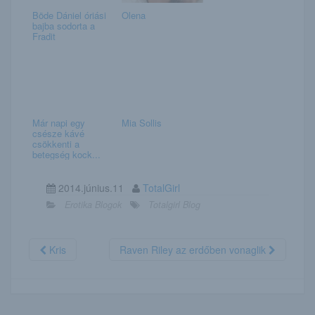
Böde Dániel óriási
Olena
bajba sodorta a
Fradit
Már napi egy
Mia Sollis
csésze kávé
csökkenti a
betegség kock...
2014.június.11
TotalGirl
Erotika Blogok
Totalgirl Blog
Kris
Raven Riley az erdőben vonaglik