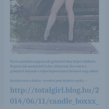
Ezen a portálon nagyon sok gyönyörű lány képei található.
Nagyon sok sorozatból tudsz választani. Ha ennek a
gyönyörű lánynak a teljes képsorozatra kíváncsi vagy akkor
kattints erre a linkre: (eredeti post helyére ugrik) -:-
http://totalgirl.blog.hu/2
014/06/11/candle_boxxx_