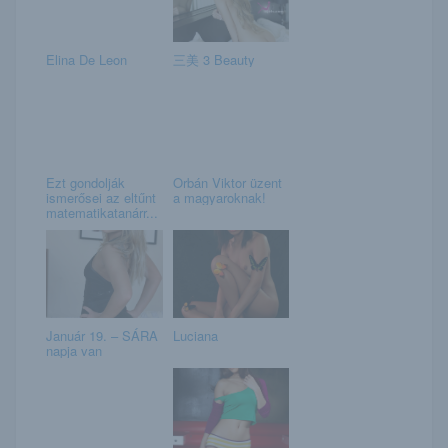
Elina De Leon
三美 3 Beauty
Ezt gondolják
Orbán Viktor üzent
ismerősei az eltűnt
a magyaroknak!
matematikatanárr...
Január 19. – SÁRA
Luciana
napja van