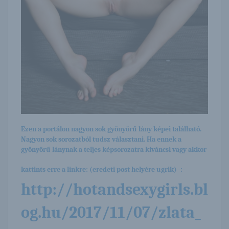
Ezen a portálon nagyon sok gyönyörű lány képei található.
Nagyon sok sorozatból tudsz választani. Ha ennek a
gyönyörű lánynak a teljes képsorozatra kíváncsi vagy akkor
kattints erre a linkre: (eredeti post helyére ugrik) -:-
http://hotandsexygirls.bl
og.hu/2017/11/07/zlata_