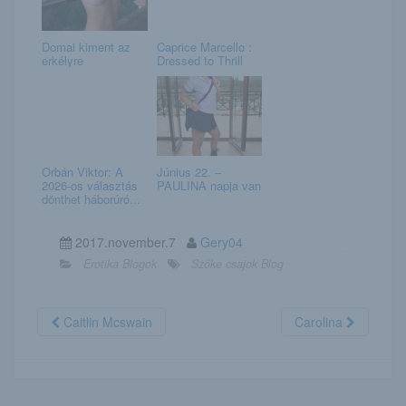
Domai kiment az
Caprice Marcello :
erkélyre
Dressed to Thrill
Orbán Viktor: A
Június 22. –
2026-os választás
PAULINA napja van
dönthet háborúró...
2017.november.7
Gery04
Erotika Blogok
Szőke csajok Blog
Caitlin Mcswain
Carolina