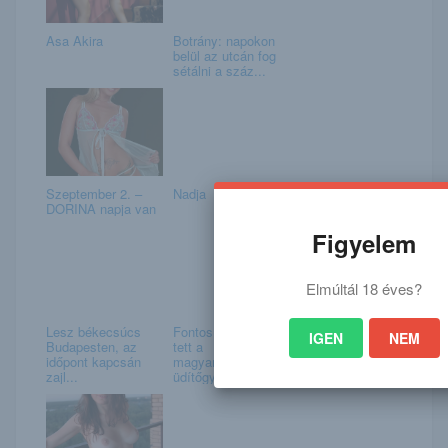
Asa Akira
Botrány: napokon
belül az utcán fog
sétálni a száz...
Szeptember 2. –
Nadja
DORINA napja van
Figyelem
Elmúltál 18 éves?
Lesz békecsúcs
Fontos bejelentést
IGEN
NEM
Budapesten, az
tett a
időpont kapcsán
magyarországi
zajl...
üdítőgyárt...