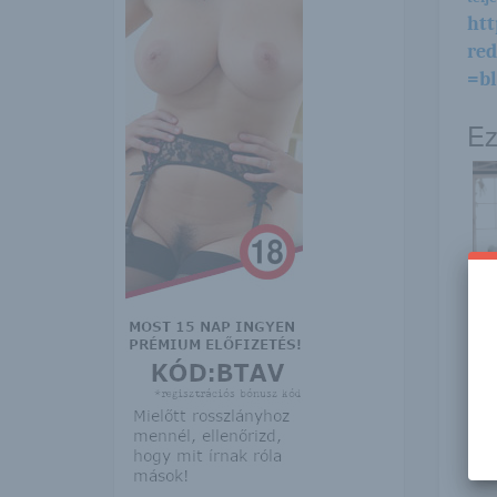
htt
re
=b
Ez
Bev
Car