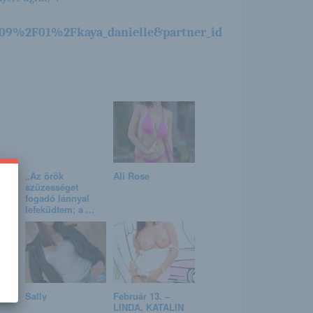
9%2F01%2Fkaya_danielle&partner_id
,
„Az örök
Ali Rose
szüzességet
et a
fogadó lánnyal
lefeküdtem; a ...
Sally
Február 13. –
LINDA, KATALIN