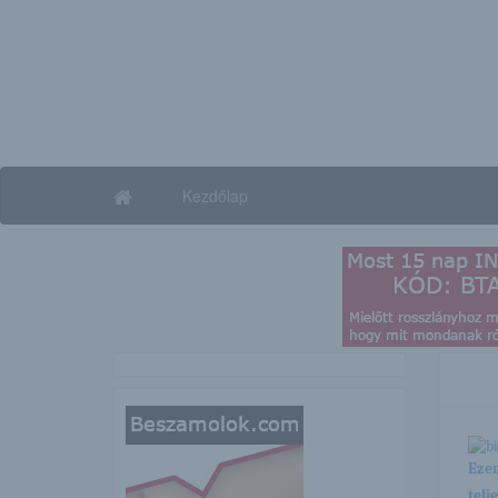
Kezdőlap
Ezen
telj