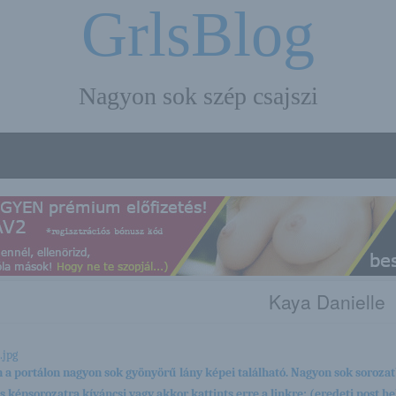
GrlsBlog
Nagyon sok szép csajszi
Kaya Danielle
 a portálon nagyon sok gyönyörű lány képei található. Nagyon sok sorozat
es képsorozatra kíváncsi vagy akkor kattints erre a linkre: (eredeti post hel