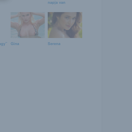
napja van
agy”
Gina
Serena