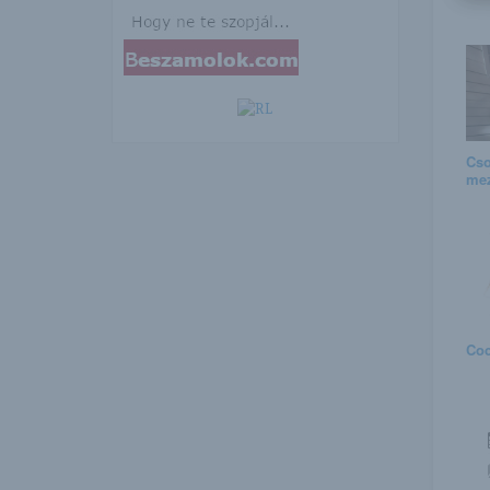
Cs
mez
Coc