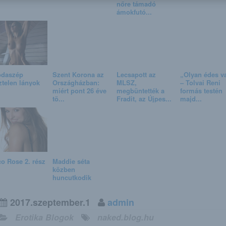
nőre támadó
ámokfutó...
odaszép
Szent Korona az
Lecsapott az
„Olyan édes v
telen lányok
Országházban:
MLSZ,
– Tolvai Reni
miért pont 26 éve
megbüntették a
formás testén
tö...
Fradit, az Újpes...
majd...
o Rose 2. rész
Maddie séta
közben
huncutkodik
2017.szeptember.1
admin
Erotika Blogok
naked.blog.hu