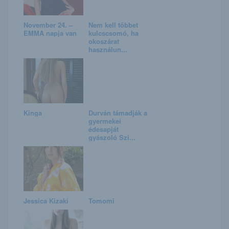
November 24. –
Nem kell többet
EMMA napja van
kulcscsomó, ha
okoszárat
használun...
Kinga
Durván támadják a
gyermekei
édesapját
gyászoló Szi...
Jessica Kizaki
Tomomi