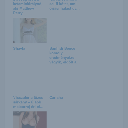
ketaminkirálynő,
sci-fi kötet, ami
aki Matthew
óriási hatást gy...
Perry...
Shayla
Bánhidi Bence
komoly
eredményekre
vágyik, eldőlt a...
Visszatér a tüzes
Carisha
sárkány – újabb
meteorraj éri el...