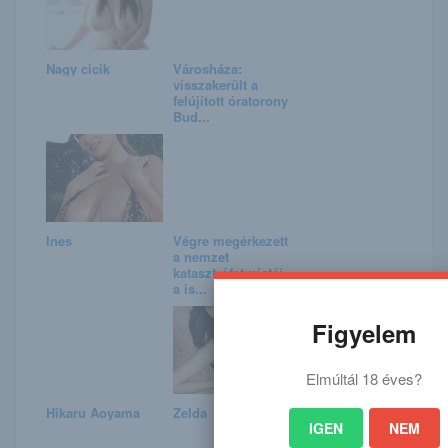
Nagy cicik
Városháza:
visszakerült a
felújított óratorony
Bud...
Ines
Végre megérkezett
a nemzet
katasztrófaturistáj
a is...
Figyelem
Elmúltál 18 éves?
Hikaru Aoyama
Zelda
IGEN
NEM