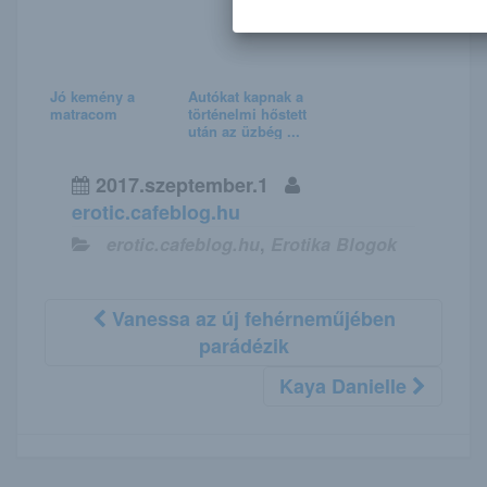
Jó kemény a
Autókat kapnak a
matracom
történelmi hőstett
után az üzbég ...
2017.szeptember.1
erotic.cafeblog.hu
erotic.cafeblog.hu
,
Erotika Blogok
Vanessa az új fehérneműjében
parádézik
Kaya Danielle