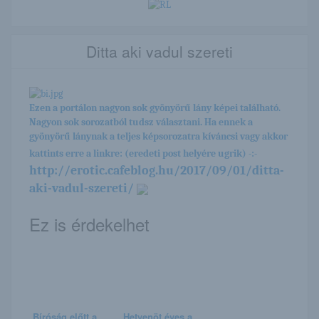
Ditta aki vadul szereti
Ezen a portálon nagyon sok gyönyörű lány képei található.
Nagyon sok sorozatból tudsz választani. Ha ennek a
gyönyörű lánynak a teljes képsorozatra kíváncsi vagy akkor
kattints erre a linkre: (eredeti post helyére ugrik) -:-
http://erotic.cafeblog.hu/2017/09/01/ditta-
aki-vadul-szereti/
Ez is érdekelhet
Bíróság előtt a
Hetvenöt éves a