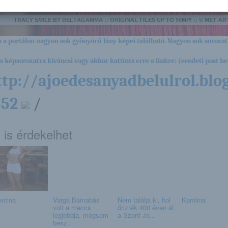
 a portálon nagyon sok gyönyörű lány képei található. Nagyon sok sorozat
es képsorozatra kíváncsi vagy akkor kattints erre a linkre: (eredeti post hel
ttp://ajoedesanyadbelulrol.blo
552
/
 is érdekelhet
entina
Varga Barnabás
Nem találja ki, hol
Karolina
volt a meccs
őrizték 400 éven át
legjobbja, mégsem
a Szent Jo...
besz...