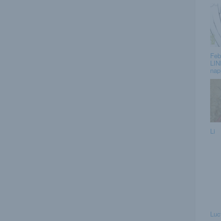
Feb
LIN
nap
Li
Luc