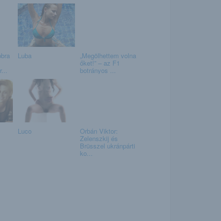
bbra
Luba
„Megölhettem volna
őket!” – az F1
...
botrányos ...
Luco
Orbán Viktor:
Zelenszkij és
Brüsszel ukránpárti
ko...