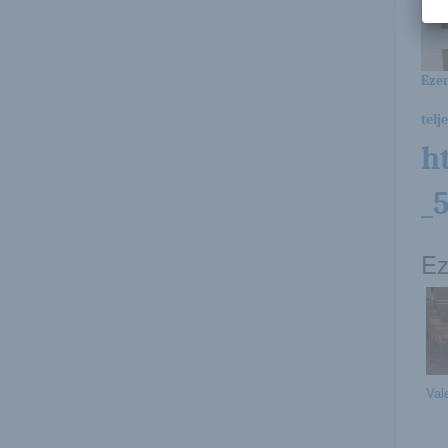
Ezen
telj
h
_
Ez
Val