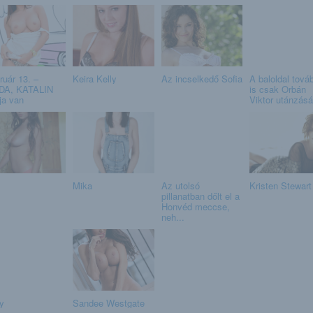
ruár 13. –
Keira Kelly
Az incselkedő Sofia
A baloldal tová
DA, KATALIN
is csak Orbán
ja van
Viktor utánzásár
Mika
Az utolsó
Kristen Stewart
pillanatban dőlt el a
Honvéd meccse,
neh...
y
Sandee Westgate