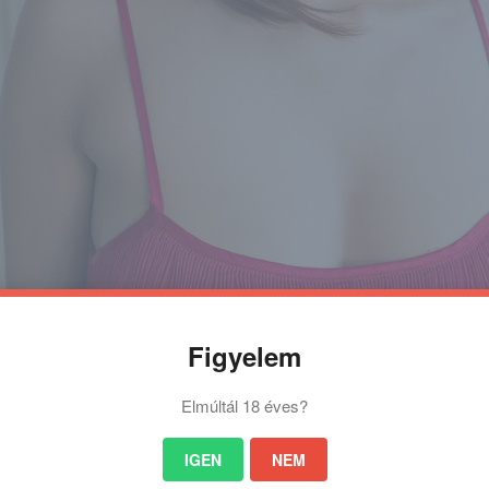
Figyelem
Elmúltál 18 éves?
IGEN
NEM