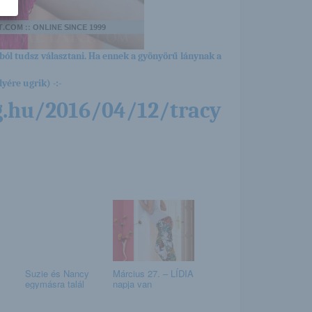
ból tudsz választani. Ha ennek a gyönyörű lánynak a
yére ugrik) -:-
g.hu/2016/04/12/tracy
Suzie és Nancy
Március 27. – LÍDIA
egymásra talál
napja van